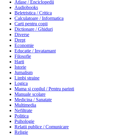
Atlase / Enciclopedii
Audiobooks
Beletristica / Critica
Calculatoare / Informatica
Carti pentru copii
Dictionare / Ghiduri
Diverse
Drept
Economie
Educatie / Invatamant
Filosofie
Harti
Istorie
Jurnalism
Limbi straine
Logica
Mama si copilul / Pentru parinti
Manuale scolare
Medicina / Sanatate
Multimedia
Nefiltrate
Politica
Psihologie
Relatii publice / Comunicare
Religie