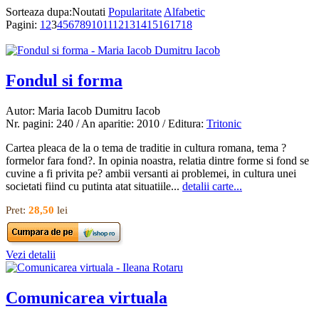
Sorteaza dupa:
Noutati
Popularitate
Alfabetic
Pagini:
1
2
3
4
5
6
7
8
9
10
11
12
13
14
15
16
17
18
Fondul si forma
Autor: Maria Iacob Dumitru Iacob
Nr. pagini: 240 / An aparitie: 2010 / Editura:
Tritonic
Cartea pleaca de la o tema de traditie in cultura romana, tema ?
formelor fara fond?. In opinia noastra, relatia dintre forme si fond se
cuvine a fi privita pe? ambii versanti ai problemei, in cultura unei
societati fiind cu putinta atat situatiile...
detalii carte...
Pret:
28,50
lei
Vezi detalii
Comunicarea virtuala