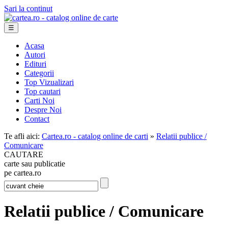
Sari la continut
☰
Acasa
Autori
Edituri
Categorii
Top Vizualizari
Top cautari
Carti Noi
Despre Noi
Contact
Te afli aici:
Cartea.ro - catalog online de carti
»
Relatii publice /
Comunicare
CAUTARE
carte sau publicatie
pe cartea.ro
Relatii publice / Comunicare