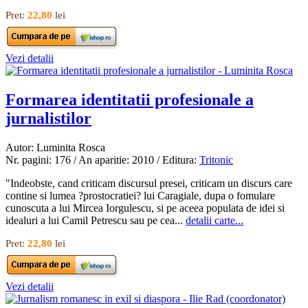
Pret:
22,80
lei
Vezi detalii
Formarea identitatii profesionale a
jurnalistilor
Autor: Luminita Rosca
Nr. pagini: 176 / An aparitie: 2010 / Editura:
Tritonic
"Indeobste, cand criticam discursul presei, criticam un discurs care
contine si lumea ?prostocratiei? lui Caragiale, dupa o fomulare
cunoscuta a lui Mircea Iorgulescu, si pe aceea populata de idei si
idealuri a lui Camil Petrescu sau pe cea...
detalii carte...
Pret:
22,80
lei
Vezi detalii