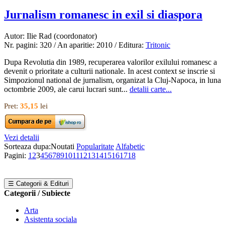
Jurnalism romanesc in exil si diaspora
Autor: Ilie Rad (coordonator)
Nr. pagini: 320 / An aparitie: 2010 / Editura:
Tritonic
Dupa Revolutia din 1989, recuperarea valorilor exilului romanesc a
devenit o prioritate a culturii nationale. In acest context se inscrie si
Simpozionul national de jurnalism, organizat la Cluj-Napoca, in luna
octombrie 2009, ale carui lucrari sunt...
detalii carte...
Pret:
35,15
lei
Vezi detalii
Sorteaza dupa:
Noutati
Popularitate
Alfabetic
Pagini:
1
2
3
4
5
6
7
8
9
10
11
12
13
14
15
16
17
18
☰ Categorii & Edituri
Categorii / Subiecte
Arta
Asistenta sociala