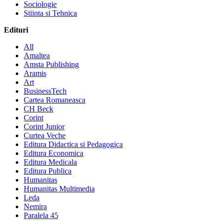
Sociologie
Stiinta si Tehnica
Edituri
All
Amaltea
Amsta Publishing
Aramis
Art
BusinessTech
Cartea Romaneasca
CH Beck
Corint
Corint Junior
Curtea Veche
Editura Didactica si Pedagogica
Editura Economica
Editura Medicala
Editura Publica
Humanitas
Humanitas Multimedia
Leda
Nemira
Paralela 45