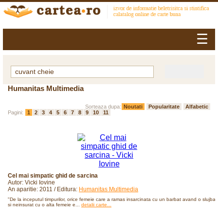
☰
Humanitas Multimedia
Sorteaza dupa:
Noutati
Popularitate
Alfabetic
Pagini:
1
2
3
4
5
6
7
8
9
10
11
Cel mai simpatic ghid de sarcina
Autor: Vicki Iovine
An aparitie: 2011 / Editura:
Humanitas Multimedia
"De la in­ce­pu­tul tim­pu­ri­lor, ori­ce fe­me­ie care a ra­mas in­sar­­ci­na­ta cu un bar­bat avand o sluj­ba
si nein­su­rat cu o alta fe­me­ie e...
detalii carte...