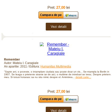
Pret:
27,00
lei
Vezi detalii
Remember
Autor: Mateiu I. Caragiale
An aparitie: 2011 / Editura:
Humanitas Multimedia
"Sapte ani, o poveste, o intamplare ciudata sau poate doar un vis... Se-ntampla la Berlin in
1907. Se leaga o prietenie stranie iar de aici, o multime de intrebari se ivesc. Despre prietenul
meu. Si totusi hotarasc sa nu stiu nimic despre el. Amintirea...
detalii carte...
Pret:
27,00
lei
Vezi detalii