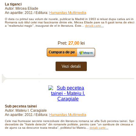
La tiganci
Autor: Mircea Eliade
An aparitie: 2011 / Editura:
Humanitas Multimedia
O data cu primul sau volum de nuvele, publicat la Madrid in 1963 si reluat dupa cativa ani in
Romania sub titlul celei mai fascinante dintre ele, Mircea Eliade pare sa fi gasit tema de electi
a "realismului magic", inaugurat de el in literatura. Este...
detalii carte...
Pret:
27,00
lei
Vezi detalii
Sub pecetea tainei
Autor: Mateiu I. Caragiale
An aparitie: 2011 / Editura:
Humanitas Multimedia
Cele mai frumoase secrete nerezolvate din literatura romana se afla Sub pecetea tainei. Spre
deosebire de "fratele detectiv" din romanele politiste, pentru care "un sambure de cireasa e
de ajuns ca sa descurce toata treaba", politistul lui Mateiu...
detalii carte...