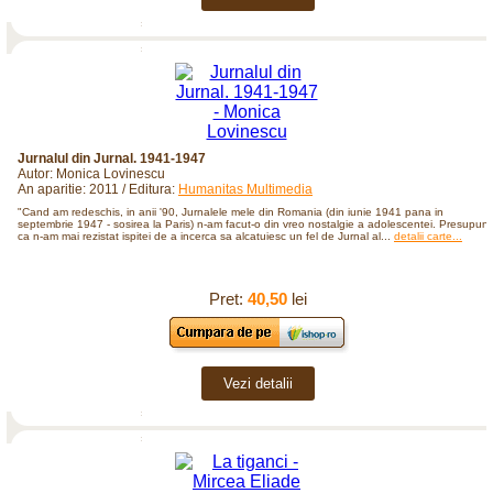
Jurnalul din Jurnal. 1941-1947
Autor: Monica Lovinescu
An aparitie: 2011 / Editura:
Humanitas Multimedia
"Cand am redeschis, in anii '90, Jurnalele mele din Romania (din iunie 1941 pana in
septembrie 1947 - sosirea la Paris) n-am facut-o din vreo nostalgie a adolescentei. Presupun
ca n-am mai rezistat ispitei de a incerca sa alcatuiesc un fel de Jurnal al...
detalii carte...
Pret:
40,50
lei
Vezi detalii