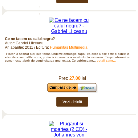
Ce ne facem cu calul negru?
Autor: Gabriel Liiceanu
An aparitie: 2011 / Editura:
Humanitas Multimedia
"Platon a sesizat aici, sub forma unui mit ontologic, faptul ca orice iubire este o aluzie la
eternitate sau, altfel spus, portia la indemana a muritorilor la nemurire. Timpul obisnuit si
comun este abolit de continuitatea unui extaz. Ce sublim pare...
detalii carte...
Pret:
27,00
lei
Vezi detalii