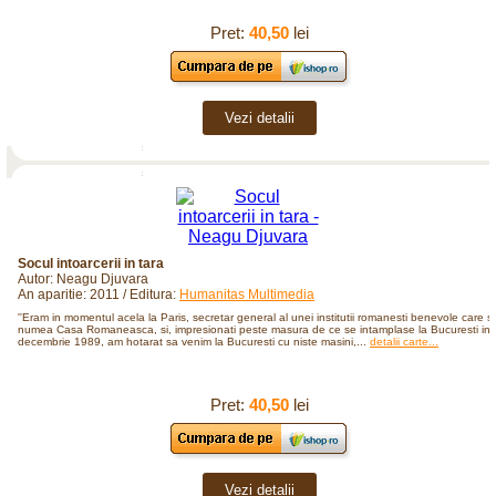
Pret:
40,50
lei
Vezi detalii
Socul intoarcerii in tara
Autor: Neagu Djuvara
An aparitie: 2011 / Editura:
Humanitas Multimedia
''Eram in momentul acela la Paris, secretar general al unei institutii romanesti benevole care s
numea Casa Romaneasca, si, impresionati peste masura de ce se intamplase la Bucuresti in
decembrie 1989, am hotarat sa venim la Bucuresti cu niste masini,...
detalii carte...
Pret:
40,50
lei
Vezi detalii