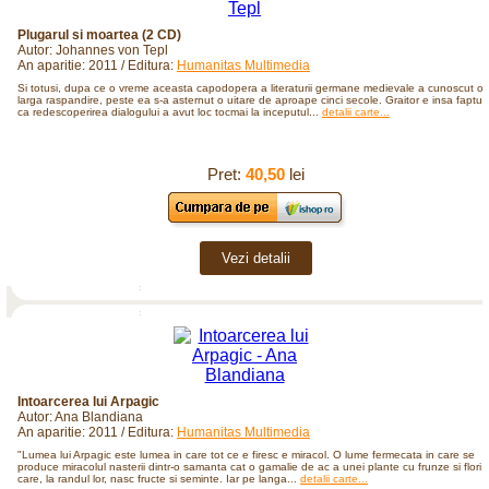
Plugarul si moartea (2 CD)
Autor: Johannes von Tepl
An aparitie: 2011 / Editura:
Humanitas Multimedia
Si totusi, dupa ce o vreme aceasta capodopera a literaturii germane medievale a cunoscut o
larga raspandire, peste ea s-a asternut o uitare de aproape cinci secole. Graitor e insa faptul
ca redescoperirea dialogului a avut loc tocmai la inceputul...
detalii carte...
Pret:
40,50
lei
Vezi detalii
Intoarcerea lui Arpagic
Autor: Ana Blandiana
An aparitie: 2011 / Editura:
Humanitas Multimedia
"Lumea lui Arpagic este lumea in care tot ce e firesc e miracol. O lume fermecata in care se
produce miracolul nasterii dintr-o samanta cat o gamalie de ac a unei plante cu frunze si flori,
care, la randul lor, nasc fructe si seminte. Iar pe langa...
detalii carte...