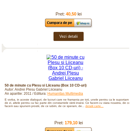
Pret:
40,50
lei
Vezi detalii
50 de minute cu Plesu si Liiceanu (Box 10 CD-uri)
Autor: Andrei Plesu Gabriel Liiceanu
An aparitie: 2011 / Editura:
Humanitas Multimedia
E vorba, in aceste dialoguri, de lucruri care ne framanta pe toti, unele pentru ca le suportam z
de zi, altele pentru ca fac parte din constantele vietii insesi. Ce facem cu viata noastra, de ce
facem sau spunem prostii, de ce iubim, de ce speram, de...
detalii carte...
Pret:
179,10
lei