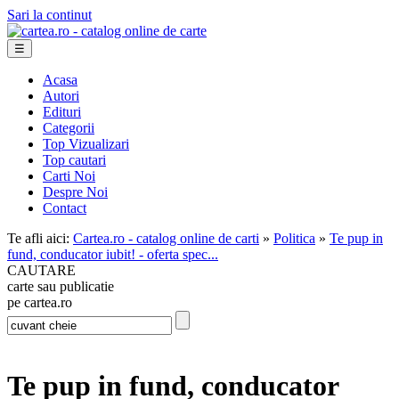
Sari la continut
☰
Acasa
Autori
Edituri
Categorii
Top Vizualizari
Top cautari
Carti Noi
Despre Noi
Contact
Te afli aici:
Cartea.ro - catalog online de carti
»
Politica
»
Te pup in
fund, conducator iubit! - oferta spec...
CAUTARE
carte sau publicatie
pe cartea.ro
Te pup in fund, conducator