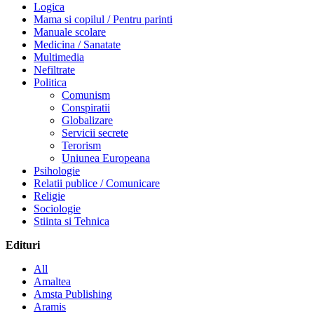
Logica
Mama si copilul / Pentru parinti
Manuale scolare
Medicina / Sanatate
Multimedia
Nefiltrate
Politica
Comunism
Conspiratii
Globalizare
Servicii secrete
Terorism
Uniunea Europeana
Psihologie
Relatii publice / Comunicare
Religie
Sociologie
Stiinta si Tehnica
Edituri
All
Amaltea
Amsta Publishing
Aramis