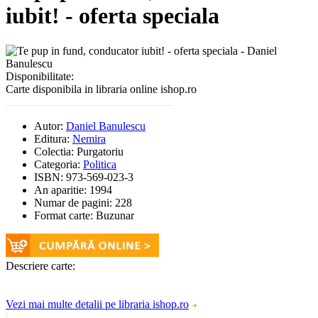
iubit! - oferta speciala
Disponibilitate:
Carte disponibila in libraria online ishop.ro
Autor:
Daniel Banulescu
Editura:
Nemira
Colectia:
Purgatoriu
Categoria:
Politica
ISBN:
973-569-023-3
An aparitie:
1994
Numar de pagini:
228
Format carte:
Buzunar
Descriere carte:
Vezi mai multe detalii pe libraria ishop.ro