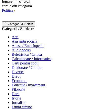
Intoarce-te sa vezi
cartile din categoria
Politica
☰ Categorii & Edituri
Categorii / Subiecte
Arta
Asistenta sociala
Atlase / Enciclopedii
Audiobooks
Beletristica / Critica
Calculatoare / Informatica
Carti pentru copii
Dictionare / Ghiduri
Diverse
Drept
Economie
Educatie / Invatamant
Filosofie
Harti
Istorie
Jurnalism
Limbi straine