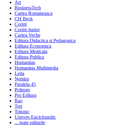
Art
BusinessTech
Cartea Romaneasca
CH Beck
Corint
Corint Junior
Curtea Veche
Editura Didactica si Pedagogica
Editura Economica
Editura Medicala
Editura Publica
Humanitas
Humanitas Multimedia
Leda
Nemira
Paralela 45
Polirom
Pro Editura
Rao
Trei
Tritonic
Univers Enciclopedic
... toate editurile