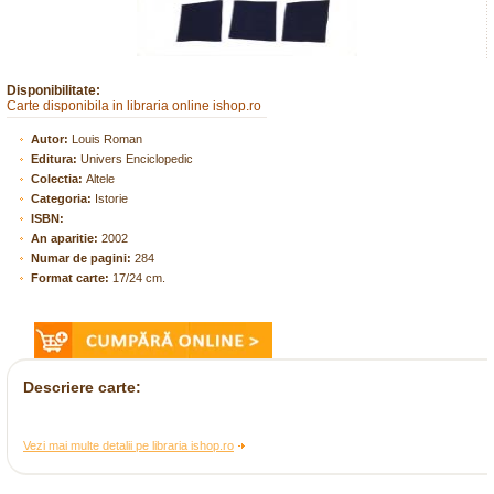
Disponibilitate:
Carte disponibila in libraria online ishop.ro
Autor:
Louis Roman
Editura:
Univers Enciclopedic
Colectia:
Altele
Categoria:
Istorie
ISBN:
An aparitie:
2002
Numar de pagini:
284
Format carte:
17/24 cm.
Descriere carte:
Vezi mai multe detalii pe libraria ishop.ro