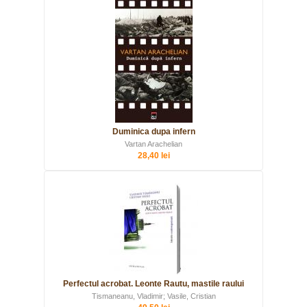
Duminica dupa infern
Vartan Arachelian
28,40 lei
Perfectul acrobat. Leonte Rautu, mastile raului
Tismaneanu, Vladimir; Vasile, Cristian