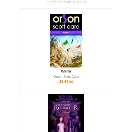
3 recomandari Cartea.ro
Wyrm
Orson Scott Card
22,41 lei