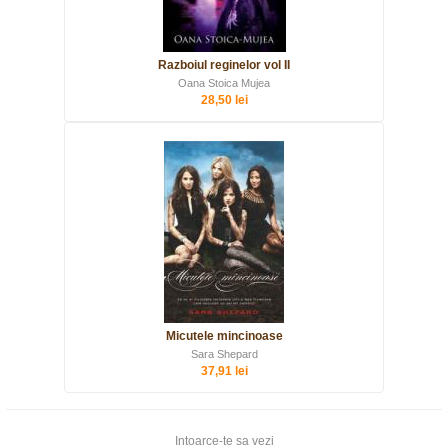
Razboiul reginelor vol II
Oana Stoica Mujea
28,50 lei
Micutele mincinoase
Sara Shepard
37,91 lei
Intoarce-te sa vezi