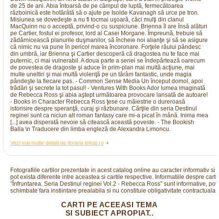
de 25 de ani. Abia întoarsă de pe câmpul de luptă, fermecătoarea
războinică este hotărâtă să o ajute pe Isolde Kavanagh să urce pe tron.
Misiunea se dovedeşte a nu fi tocmai uşoară, căci mulţi din clanul
MacQuinn nu o acceptă, privind-o cu suspiciune. Brienna îl are însă alături
pe Cartier, fostul ei profesor, lord al Casei Morgane. Împreună, trebuie să
zădărnicească planurile duşmanilor, să încheie noi alianţe şi să se asigure
că nimic nu va pune în pericol marea încoronare. Forţele răului pândesc
din umbră, iar Brienna şi Cartier descoperă că dragostea nu te face mai
puternic, ci mai vulnerabil. A doua parte a seriei se îndepărtează oarecum
de povestea de dragoste şi aduce în prim-plan mai multă acţiune, mai
multe uneltiri şi mai multă violenţă pe un tărâm fantastic, unde magia
pândeşte la fiecare pas. - Common Sense Media Un început domol, apoi
trădări şi secrete la tot pasul! - Ventures With Books Ador lumea imaginată
de Rebecca Ross şi abia aştept următoarea provocare lansată de autoare!
- Books in Character Rebecca Ross ţese cu măiestrie o dureroasă
istorisire despre speranţă, curaj şi răzbunare. Cărţile din seria Destinul
reginei sunt ca niciun alt roman fantasy care mi-a picat în mână. Inima mea
[...] avea disperată nevoie să citească această poveste. - The Bookish
Balla \n Traducere din limba engleză de Alexandra Limoncu.
Vezi mai multe detalii pe libraria ishop.ro
Fotografiile cartilor prezentate in acest catalog online au caracter informativ si
pot exista diferente intre aceastea si cartile respective. Informatiile despre cart
"Înfruntarea. Seria Destinul reginei Vol.2 - Rebecca Ross" sunt informative, pot f
schimbate fara instiintare prealabila si nu constituie obligativitate contractuala.
CARTI PE ACEEASI TEMA
SI SUBIECT APROPIAT..