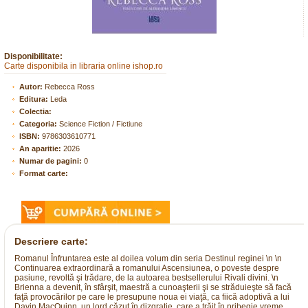
Disponibilitate:
Carte disponibila in libraria online ishop.ro
Autor:
Rebecca Ross
Editura:
Leda
Colectia:
Categoria:
Science Fiction / Fictiune
ISBN:
9786303610771
An aparitie:
2026
Numar de pagini:
0
Format carte:
Descriere carte:
Romanul Înfruntarea este al doilea volum din seria Destinul reginei \n \n
Continuarea extraordinară a romanului Ascensiunea, o poveste despre
pasiune, revoltă şi trădare, de la autoarea bestsellerului Rivali divini. \n
Brienna a devenit, în sfârşit, maestră a cunoaşterii şi se străduieşte să facă
faţă provocărilor pe care le presupune noua ei viaţă, ca fiică adoptivă a lui
Davin MacQuinn, un lord căzut în dizgraţie, care a trăit în pribegie vreme