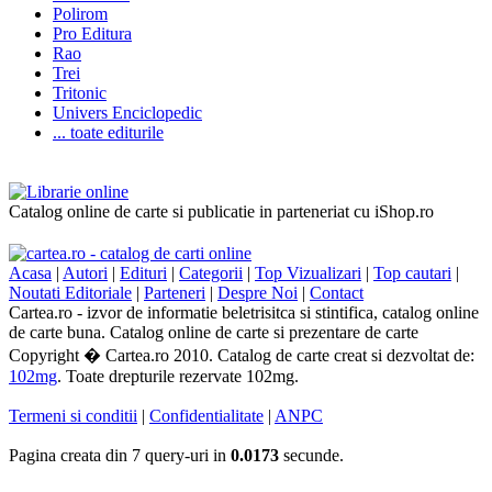
Polirom
Pro Editura
Rao
Trei
Tritonic
Univers Enciclopedic
... toate editurile
Catalog online de carte si publicatie in parteneriat cu iShop.ro
Acasa
|
Autori
|
Edituri
|
Categorii
|
Top Vizualizari
|
Top cautari
|
Noutati Editoriale
|
Parteneri
|
Despre Noi
|
Contact
Cartea.ro - izvor de informatie beletrisitca si stintifica, catalog online
de carte buna. Catalog online de carte si prezentare de carte
Copyright � Cartea.ro 2010. Catalog de carte creat si dezvoltat de:
102mg
. Toate drepturile rezervate 102mg.
Termeni si conditii
|
Confidentialitate
|
ANPC
Pagina creata din 7 query-uri in
0.0173
secunde.