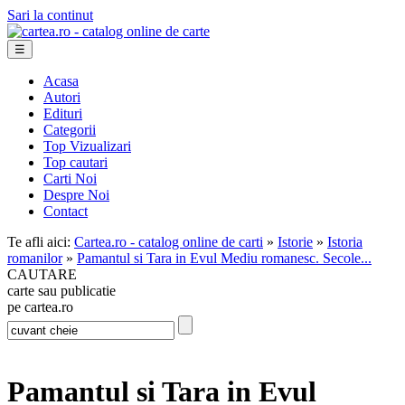
Sari la continut
☰
Acasa
Autori
Edituri
Categorii
Top Vizualizari
Top cautari
Carti Noi
Despre Noi
Contact
Te afli aici:
Cartea.ro - catalog online de carti
»
Istorie
»
Istoria
romanilor
»
Pamantul si Tara in Evul Mediu romanesc. Secole...
CAUTARE
carte sau publicatie
pe cartea.ro
Pamantul si Tara in Evul