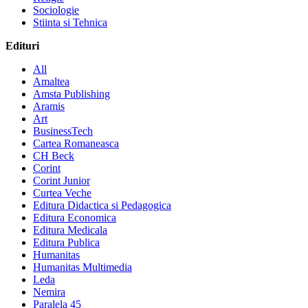
Sociologie
Stiinta si Tehnica
Edituri
All
Amaltea
Amsta Publishing
Aramis
Art
BusinessTech
Cartea Romaneasca
CH Beck
Corint
Corint Junior
Curtea Veche
Editura Didactica si Pedagogica
Editura Economica
Editura Medicala
Editura Publica
Humanitas
Humanitas Multimedia
Leda
Nemira
Paralela 45