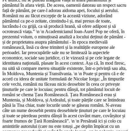
pământul în afara vieții. De aceea, oamenii datorau un respect sacru
față de pământ, pe care-l adorau aidoma apei, focului și aerului.
Românii nu au făcut excepție de la această viziune, adorând
pământul ca pe-o zeitate, cinstindu-l și, mai presus de toate,
lucrându-l cu grijă, ca să producă hrană, să ofere adăpost și să
ocrotească viața.” \n \n Academicianul Ioan-Aurel Pop ne oferă, în
prezentul volum, o minuțioasă analiză a locului deținut de pământ -
și de proprietatea asupra pământului - în epoca medievală
românească, însă cu dese trimiteri și la realitățile europene ale
perioadei. Iar preocupările sale nu se limitează la aspectele
economice, sociale sau juridice, ci le vizează și pe cele legate de
identitatea națională, plasate în acest context. Așa că, în mod firesc,
nu uită să compare mereu situațiile existente, într-o privință sau alta,
în Moldova, Muntenia și Transilvania. \n \n Poate și pentru că e de
acord cu ideea de unitate formulată de Nicolae Iorga: „În timpurile
cele vechi, românii nu făceau nicio deosebire în ceea ce privește
ținuturile pe care le locuiau; pentru dânșii, tot pământul locuit de
români se chema Țara Românească. Țara Românească erau și
Muntenia, și Moldova, și Ardealul, și toate părțile care se întindeau
până la Tisa chiar, toate locurile unde se găseau români. N-aveau
câte un nume deosebit pentru deosebitele ținuturi pe care le locuiau
și toate se pierdeau pentru dânșii în acest cuvânt mare, covârșitor și
foarte frumos de Țară Românească”. \n \n Presărată ici și colo cu
amintirile autorului (care nu este totuși „pe deplin împăcat cu un