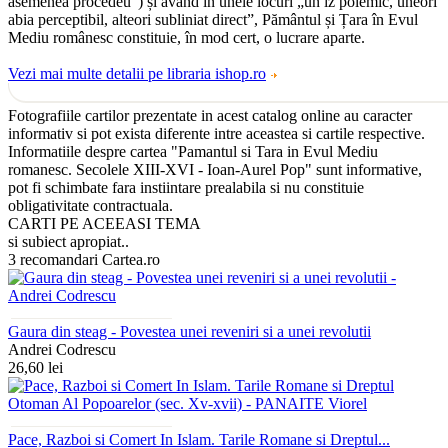
asemenea procedeu”) și având în unele locuri „un iz polemic, uneori
abia perceptibil, alteori subliniat direct”, Pământul și Țara în Evul
Mediu românesc constituie, în mod cert, o lucrare aparte.
Vezi mai multe detalii pe libraria ishop.ro
Fotografiile cartilor prezentate in acest catalog online au caracter
informativ si pot exista diferente intre aceastea si cartile respective.
Informatiile despre cartea "Pamantul si Tara in Evul Mediu
romanesc. Secolele XIII-XVI - Ioan-Aurel Pop" sunt informative,
pot fi schimbate fara instiintare prealabila si nu constituie
obligativitate contractuala.
CARTI PE ACEEASI TEMA
si subiect apropiat..
3 recomandari Cartea.ro
Gaura din steag - Povestea unei reveniri si a unei revolutii
Andrei Codrescu
26,60 lei
Pace, Razboi si Comert In Islam. Tarile Romane si Dreptul...