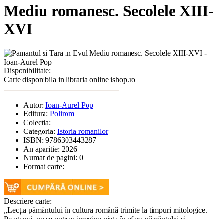
Mediu romanesc. Secolele XIII-
XVI
Disponibilitate:
Carte disponibila in libraria online ishop.ro
Autor:
Ioan-Aurel Pop
Editura:
Polirom
Colectia:
Categoria:
Istoria romanilor
ISBN:
9786303443287
An aparitie:
2026
Numar de pagini:
0
Format carte:
Descriere carte:
„Lecția pământului în cultura română trimite la timpuri mitologice.
Pe atunci, nu se puteau imagina viața în afara pământului și