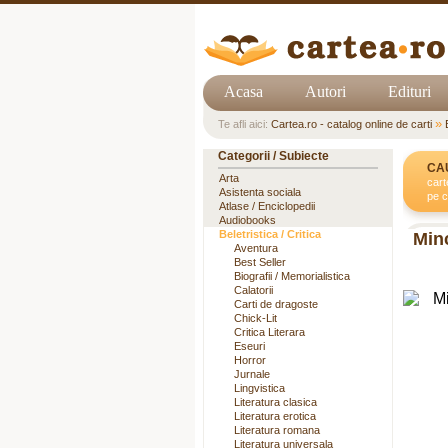
Acasa
Autori
Edituri
»
Te afli aici:
Cartea.ro - catalog online de carti
Categorii / Subiecte
CA
Arta
cart
Asistenta sociala
pe c
Atlase / Enciclopedii
Audiobooks
Beletristica / Critica
Minc
Aventura
Best Seller
Biografii / Memorialistica
Calatorii
Carti de dragoste
Chick-Lit
Critica Literara
Eseuri
Horror
Jurnale
Lingvistica
Literatura clasica
Literatura erotica
Literatura romana
Literatura universala