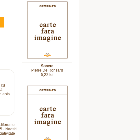
Sonete
Pierre De Ronsard
5,22 lei
 cu
ră
n abis
 diferente
.5 - Naoshi
gativitate