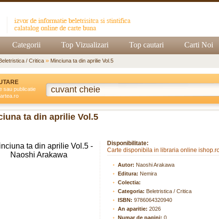
Categorii
Top Vizualizari
Top cautari
Carti Noi
»
Beletristica / Critica
Minciuna ta din aprilie Vol.5
UTARE
e sau publicatie
artea.ro
iuna ta din aprilie Vol.5
Disponibilitate:
Carte disponibila in libraria online ishop.r
Autor:
Naoshi Arakawa
Editura:
Nemira
Colectia:
Categoria:
Beletristica / Critica
ISBN:
9786064320940
An aparitie:
2026
Numar de pagini:
0