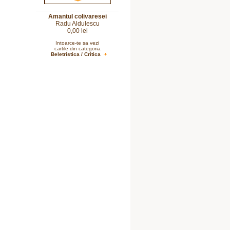
Amantul colivaresei
Radu Aldulescu
0,00 lei
Intoarce-te sa vezi
cartile din categoria
Beletristica / Critica