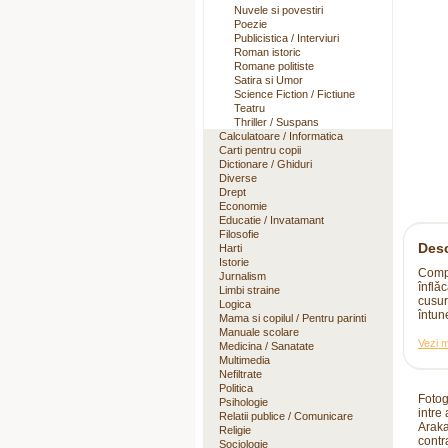
Nuvele si povestiri
Poezie
Publicistica / Interviuri
Roman istoric
Romane politiste
Satira si Umor
Science Fiction / Fictiune
Teatru
Thriller / Suspans
Calculatoare / Informatica
Carti pentru copii
Dictionare / Ghiduri
Diverse
Drept
Economie
Educatie / Invatamant
Filosofie
Desc
Harti
Istorie
Compe
Jurnalism
înflă
Limbi straine
cusur
Logica
întun
Mama si copilul / Pentru parinti
Manuale scolare
Vezi m
Medicina / Sanatate
Multimedia
Nefiltrate
Politica
Fotog
Psihologie
intre
Relatii publice / Comunicare
Araka
Religie
contr
Sociologie