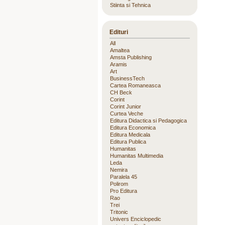
Stiinta si Tehnica
Edituri
All
Amaltea
Amsta Publishing
Aramis
Art
BusinessTech
Cartea Romaneasca
CH Beck
Corint
Corint Junior
Curtea Veche
Editura Didactica si Pedagogica
Editura Economica
Editura Medicala
Editura Publica
Humanitas
Humanitas Multimedia
Leda
Nemira
Paralela 45
Polirom
Pro Editura
Rao
Trei
Tritonic
Univers Enciclopedic