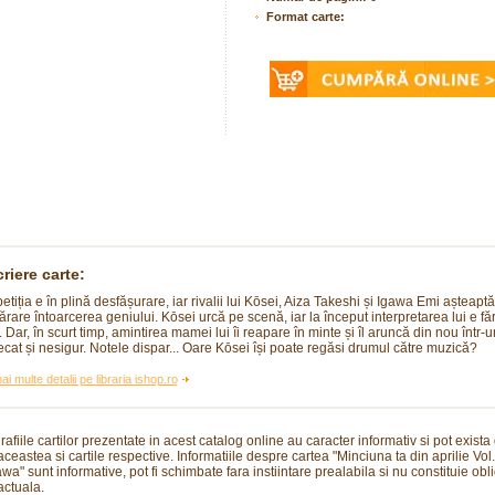
Format carte:
riere carte:
tiția e în plină desfășurare, iar rivalii lui Kōsei, Aiza Takeshi și Igawa Emi așteaptă
cărare întoarcerea geniului. Kōsei urcă pe scenă, iar la început interpretarea lui e fă
. Dar, în scurt timp, amintirea mamei lui îi reapare în minte și îl aruncă din nou într-u
ecat și nesigur. Notele dispar... Oare Kōsei își poate regăsi drumul către muzică?
ai multe detalii pe libraria ishop.ro
rafiile cartilor prezentate in acest catalog online au caracter informativ si pot exista
 aceastea si cartile respective. Informatiile despre cartea "Minciuna ta din aprilie Vol
wa" sunt informative, pot fi schimbate fara instiintare prealabila si nu constituie obli
actuala.