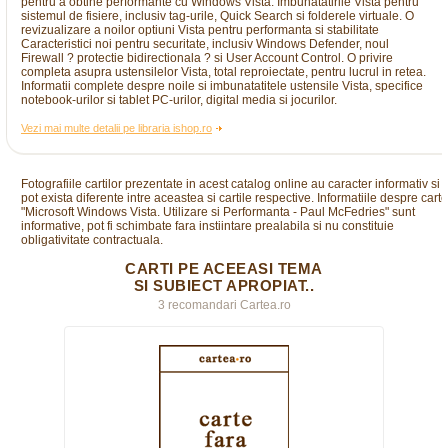
pentru a obtine performante cu Windows Vista. Imbunatatirile Vista pentru
sistemul de fisiere, inclusiv tag-urile, Quick Search si folderele virtuale. O
revizualizare a noilor optiuni Vista pentru performanta si stabilitate
Caracteristici noi pentru securitate, inclusiv Windows Defender, noul
Firewall ? protectie bidirectionala ? si User Account Control. O privire
completa asupra ustensilelor Vista, total reproiectate, pentru lucrul in retea.
Informatii complete despre noile si imbunatatitele ustensile Vista, specifice
notebook-urilor si tablet PC-urilor, digital media si jocurilor.
Vezi mai multe detalii pe libraria ishop.ro
Fotografiile cartilor prezentate in acest catalog online au caracter informativ si
pot exista diferente intre aceastea si cartile respective. Informatiile despre cart
"Microsoft Windows Vista. Utilizare si Performanta - Paul McFedries" sunt
informative, pot fi schimbate fara instiintare prealabila si nu constituie
obligativitate contractuala.
CARTI PE ACEEASI TEMA
SI SUBIECT APROPIAT..
3 recomandari Cartea.ro