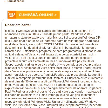
Format carte:
Descriere carte:
Microsoft Windows Vista: utilizare si performanta este o explorare in
adancime a versiunii Beta 2, lansata public pentru Windows Vista -
urmatorul sistem de explorare major Microsoft si succesorul Windows XP-
ului. Daca doar planuiti sa va indreptati catre un viitor upgrade sau daca
rulati deja Beta 2, atunci MICROSOFT VISTA: utilizare si performanta va
duce printr-un tur detaliat al tuturor noilor si imbunatatitelor tehnologii,
caracteristici, ustenisile si programe pe care programatorii Microsoft le-au
aplicat sistemului Vista. Nu veti invata doar ce caracteristici sunt noi in
Vista, ci si de ce acestea sunt importante (sau nu), pentru cine sunt
proiectate si cum vor afecta ele munca dumneavoastra pe calculator.
Scopul acestei carti este de a va oferi o privire completa de avanpremiera
a inovatiilor si schimbarilor Vista astfel incat, pana la sfarsitul cartii, sa stiti
daca Vista vi se potriveste si la ce va puteti astepta atunci cand veti folosi
acest nou sistem de operare. Paul McFedries este presedintele Logophilia
Limited, o companie pentru publicatii tehnice. El lucreaza cu calculatoarele
de mai bine de 30 de ani si a utilizat Microsoft Windows incepand chiar cu
prima versiune; de altfel, este vazut pe plan mondial ca un expert in
explicarea Windows-ului si a tehnologiei sistemelor de operare, in general.
Paul McFedries a publicat peste 40 de carti care s-au vandut in aproape 3
milioane de exemplare in lumea intreaga. Iata ce veti gasi in interior O
acoperire in profunzime a tuturor noilor si imbunatatitelor ustensile,
respectiv tehnologii Windows Vista. Un tur al noii interferente Windows
Vista, inclusiv tema Aero Glass. Informatii utile despre hardware, necesare