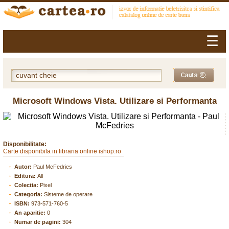
☰
Microsoft Windows Vista. Utilizare si Performanta
Disponibilitate:
Carte disponibila in libraria online ishop.ro
Autor:
Paul McFedries
Editura:
All
Colectia:
Pixel
Categoria:
Sisteme de operare
ISBN:
973-571-760-5
An aparitie:
0
Numar de pagini:
304