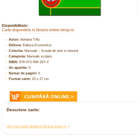
Disponibilitate:
Carte disponibila in libraria online ishop.ro
Autor:
Adriana Trifu
Editura:
Editura Economica
Colectia:
Manuale :: Scoala de arte si meserii
Categoria:
Manuale scolare
ISBN:
978-973-996-267-X
An aparitie:
0
Numar de pagini:
0
Format carte:
20 x 27 cm
Descriere carte:
Vezi mai multe detalii pe libraria ishop.ro