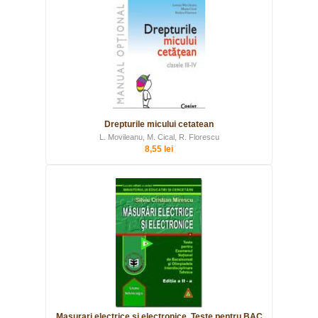
Drepturile micului cetatean
L. Movileanu, M. Cical, R. Florescu
8,55 lei
Masurari electrice si electronice. Teste pentru BAC