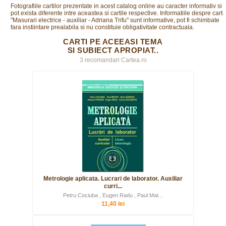
Fotografiile cartilor prezentate in acest catalog online au caracter informativ si
pot exista diferente intre aceastea si cartile respective. Informatiile despre cart
"Masurari electrice - auxiliar - Adriana Trifu" sunt informative, pot fi schimbate
fara instiintare prealabila si nu constituie obligativitate contractuala.
CARTI PE ACEEASI TEMA
SI SUBIECT APROPIAT..
3 recomandari Cartea.ro
Metrologie aplicata. Lucrari de laborator. Auxiliar
curri...
Petru Cociuba , Eugen Radu , Paul Mat...
11,40 lei