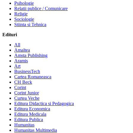
Psihologie
Relatii publice / Comunicare
Religie
Sociologie
Stiinta si Tehnica
Edituri
All
Amaltea
Amsta Publishing
Aramis
Art
BusinessTech
Cartea Romaneasca
CH Beck
Corint
Corint Junior
Curtea Veche
Editura Didactica si Pedagogica
Editura Economica
Editura Medicala
Editura Publica
Humanitas
Humanitas Multimedia