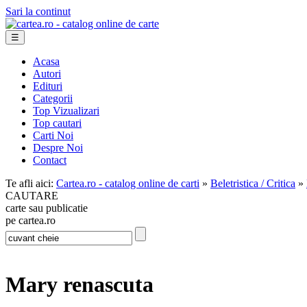
Sari la continut
☰
Acasa
Autori
Edituri
Categorii
Top Vizualizari
Top cautari
Carti Noi
Despre Noi
Contact
Te afli aici:
Cartea.ro - catalog online de carti
»
Beletristica / Critica
»
CAUTARE
carte sau publicatie
pe cartea.ro
Mary renascuta