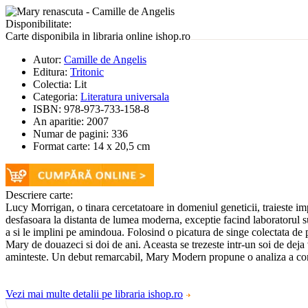
Disponibilitate:
Carte disponibila in libraria online ishop.ro
Autor:
Camille de Angelis
Editura:
Tritonic
Colectia:
Lit
Categoria:
Literatura universala
ISBN:
978-973-733-158-8
An aparitie:
2007
Numar de pagini:
336
Format carte:
14 x 20,5 cm
Descriere carte:
Lucy Morrigan, o tinara cercetatoare in domeniul geneticii, traieste impr
desfasoara la distanta de lumea moderna, exceptie facind laboratorul supr
a si le implini pe amindoua. Folosind o picatura de singe colectata de p
Mary de douazeci si doi de ani. Aceasta se trezeste intr-un soi de deja v
aminteste. Un debut remarcabil, Mary Modern propune o analiza a cons
Vezi mai multe detalii pe libraria ishop.ro