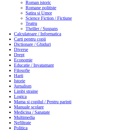
Roman istoric
Romane politiste
Satira si Umor
Science Fiction / Fictiune
Teatru
Thriller / Suspans
Calculatoare / Informatica
Carti pentru copii
Dictionare / Ghiduri
Diverse
Drept
Economie
Educatie / Invatamant
Filosofie
Harti
Istorie
Jurnalism
Limbi straine
Logica
Mama si copilul / Pentru parinti
Manuale scolare
Medicina / Sanatate
Multimedia
Nefiltrate
Politica