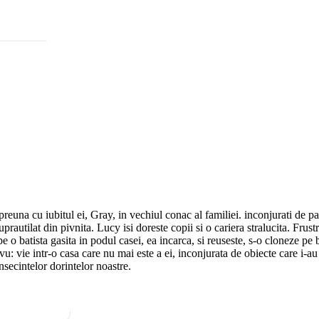
euna cu iubitul ei, Gray, in vechiul conac al familiei. inconjurati de patr
autilat din pivnita. Lucy isi doreste copii si o cariera stralucita. Frustr
e o batista gasita in podul casei, ea incarca, si reuseste, s-o cloneze pe
u: vie intr-o casa care nu mai este a ei, inconjurata de obiecte care i-au a
ecintelor dorintelor noastre.