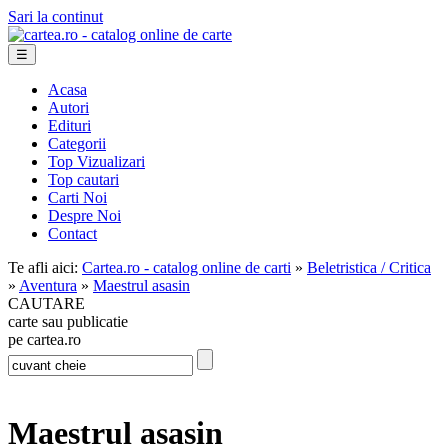
Sari la continut
☰
Acasa
Autori
Edituri
Categorii
Top Vizualizari
Top cautari
Carti Noi
Despre Noi
Contact
Te afli aici:
Cartea.ro - catalog online de carti
»
Beletristica / Critica
»
Aventura
»
Maestrul asasin
CAUTARE
carte sau publicatie
pe cartea.ro
Maestrul asasin