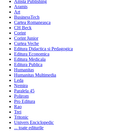
Amsta Publishing
Aramis
Art
BusinessTech
Cartea Romaneasca
CH Beck
Corint
Corint Junior
Curtea Veche
Editura Didactica si Pedagogica
Editura Economica
Editura Medicala
Editura Publica
Humanitas
Humanitas Multimedia
Leda
Nemira
Paralela 45
Polirom
Pro Editura
Rao
Trei
Tritonic
Univers Enciclopedic
... toate editurile