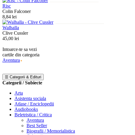
Risc
Colin Falconer
8,84 lei
Walhalla
Clive Cussler
45,00 lei
Intoarce-te sa vezi
cartile din categoria
Aventura
☰ Categorii & Edituri
Categorii / Subiecte
Arta
Asistenta sociala
Atlase / Enciclopedii
Audiobooks
Beletristica / Critica
Aventura
Best Seller
Biografii / Memorialistica