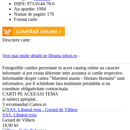
ISBN:
973-9144-78-0
An aparitie:
1994
Numar de pagini:
176
Format carte:
Descriere carte:
Vezi mai multe detalii pe libraria ishop.ro
Fotografiile cartilor prezentate in acest catalog online au caracter
informativ si pot exista diferente intre aceastea si cartile respective.
Informatiile despre cartea "Maestrul asasin - Shotaro Ikenami" sunt
informative, pot fi schimbate fara instiintare prealabila si nu
constituie obligativitate contractuala.
CARTI PE ACEEASI TEMA
si subiect apropiat..
3 recomandari Cartea.ro
SAS. Libanul rosu
Gerard de Villiers
18,90 lei