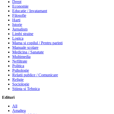
Drept
Economie
Educatie / Invatamant
Filosofie
Harti
Istorie
Jurnalism
Limbi straine
Logica
Mama si copilul / Pentru parinti
Manuale scolare
Medicina / Sanatate
Multimedia
Nefiltrate
Politica
Psihologie
Relatii publice / Comunicare
Religie
Sociologie
Stiinta si Tehnica
Edituri
All
Amaltea