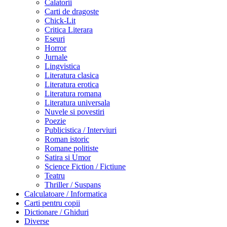
Calatorii
Carti de dragoste
Chick-Lit
Critica Literara
Eseuri
Horror
Jurnale
Lingvistica
Literatura clasica
Literatura erotica
Literatura romana
Literatura universala
Nuvele si povestiri
Poezie
Publicistica / Interviuri
Roman istoric
Romane politiste
Satira si Umor
Science Fiction / Fictiune
Teatru
Thriller / Suspans
Calculatoare / Informatica
Carti pentru copii
Dictionare / Ghiduri
Diverse