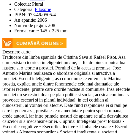
Colectia:
Plural
Categoria:
Filosofie
ISBN:
973-46-0505-4
An aparitie:
2006
Numar de pagini:
208
Format carte:
145 x 225 mm
Descriere carte:
Traducere din limba spaniola de Cristina Sava si Rafael Pisot. Asa
cum exista o teorie a inteligentei umane, la fel de bine ar putea lua
nastere si o teorie a prostiei. Pornind de la aceasta premisa, Jose
Antonio Marina realizeaza o abordare originala si atractiva a
prostiei. Esecul inteligentei, asa cum numeste eufemistic Marina
prostia, explica unele dintre fenomenele cele mai dramatice ale
istoriei recente, printre care ororile naziste si comuniste. Insa efectele
prostiei nu se resimt doar pe plan politic si social, acestea continua sa
provoace esecuri si in planul individual, in cel cotidian al
cunoasterii, al vointei ori afectiv. Date fiind raspindirea ei si raul pe
care il genereaza, prostia este o amenintare pentru specia umana,
crede autorul, iar intre primele masuri de aparare se afla dezvaluirea
cauzelor si a mecanismelor ei. Cuprins: Inteligenta prost folosita •
Esecurile cognitive • Esecurile afective • Limbajele esuate • Esecul
vointei • Alegerea scopurilor • Societati inteligente si societati