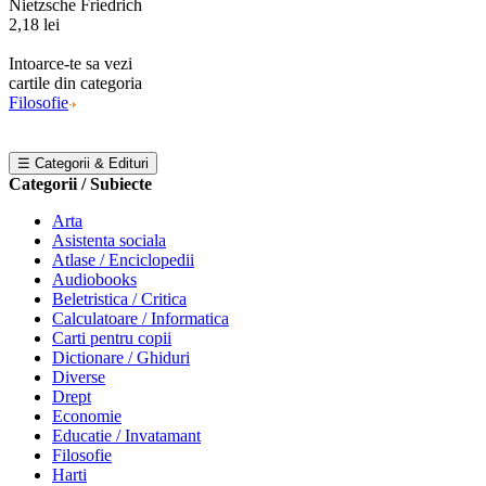
Nietzsche Friedrich
2,18 lei
Intoarce-te sa vezi
cartile din categoria
Filosofie
☰ Categorii & Edituri
Categorii / Subiecte
Arta
Asistenta sociala
Atlase / Enciclopedii
Audiobooks
Beletristica / Critica
Calculatoare / Informatica
Carti pentru copii
Dictionare / Ghiduri
Diverse
Drept
Economie
Educatie / Invatamant
Filosofie
Harti