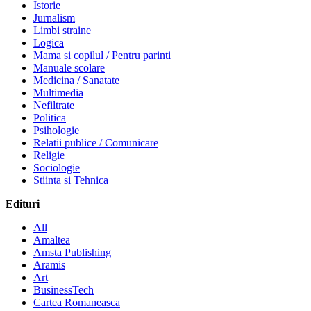
Istorie
Jurnalism
Limbi straine
Logica
Mama si copilul / Pentru parinti
Manuale scolare
Medicina / Sanatate
Multimedia
Nefiltrate
Politica
Psihologie
Relatii publice / Comunicare
Religie
Sociologie
Stiinta si Tehnica
Edituri
All
Amaltea
Amsta Publishing
Aramis
Art
BusinessTech
Cartea Romaneasca