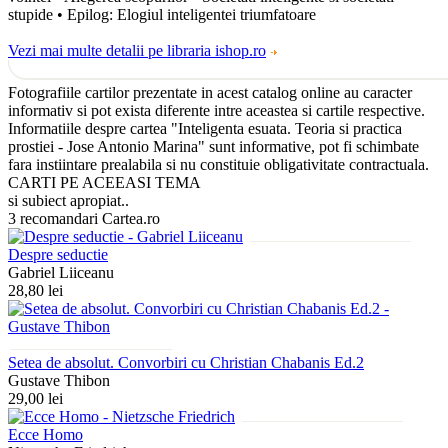
stupide • Epilog: Elogiul inteligentei triumfatoare
Vezi mai multe detalii pe libraria ishop.ro
Fotografiile cartilor prezentate in acest catalog online au caracter
informativ si pot exista diferente intre aceastea si cartile respective.
Informatiile despre cartea "Inteligenta esuata. Teoria si practica
prostiei - Jose Antonio Marina" sunt informative, pot fi schimbate
fara instiintare prealabila si nu constituie obligativitate contractuala.
CARTI PE ACEEASI TEMA
si subiect apropiat..
3 recomandari Cartea.ro
Despre seductie
Gabriel Liiceanu
28,80 lei
Setea de absolut. Convorbiri cu Christian Chabanis Ed.2
Gustave Thibon
29,00 lei
Ecce Homo