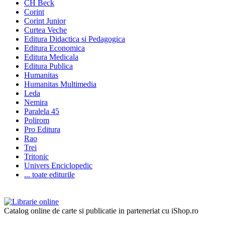
CH Beck
Corint
Corint Junior
Curtea Veche
Editura Didactica si Pedagogica
Editura Economica
Editura Medicala
Editura Publica
Humanitas
Humanitas Multimedia
Leda
Nemira
Paralela 45
Polirom
Pro Editura
Rao
Trei
Tritonic
Univers Enciclopedic
... toate editurile
Catalog online de carte si publicatie in parteneriat cu iShop.ro