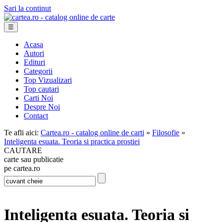
Sari la continut
☰
Acasa
Autori
Edituri
Categorii
Top Vizualizari
Top cautari
Carti Noi
Despre Noi
Contact
Te afli aici:
Cartea.ro - catalog online de carti
»
Filosofie
»
Inteligenta esuata. Teoria si practica prostiei
CAUTARE
carte sau publicatie
pe cartea.ro
Inteligenta esuata. Teoria si