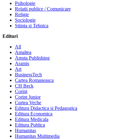
Psihologie
Relatii publice / Comunicare
Religie
Sociologie
Stiinta si Tehnica
Edituri
All
Amaltea
Amsta Publishing
Aramis
Art
BusinessTech
Cartea Romaneasca
CH Beck
Corint
Corint Junior
Curtea Veche
Editura Didactica si Pedagogica
Editura Economica
Editura Medicala
Editura Publica
Humanitas
Humanitas Multimedia