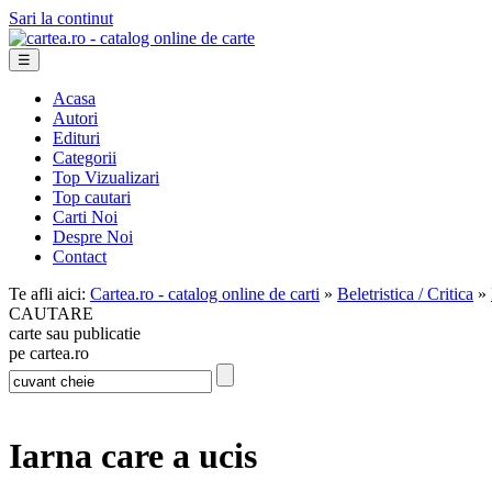
Sari la continut
☰
Acasa
Autori
Edituri
Categorii
Top Vizualizari
Top cautari
Carti Noi
Despre Noi
Contact
Te afli aici:
Cartea.ro - catalog online de carti
»
Beletristica / Critica
»
CAUTARE
carte sau publicatie
pe cartea.ro
Iarna care a ucis