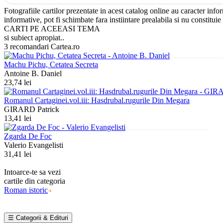
Fotografiile cartilor prezentate in acest catalog online au caracter info
informative, pot fi schimbate fara instiintare prealabila si nu constituie
CARTI PE ACEEASI TEMA
si subiect apropiat..
3 recomandari Cartea.ro
Machu Pichu, Cetatea Secreta
Antoine B. Daniel
23,74 lei
Romanul Cartaginei.vol.iii: Hasdrubal.rugurile Din Megara
GIRARD Patrick
13,41 lei
Zgarda De Foc
Valerio Evangelisti
31,41 lei
Intoarce-te sa vezi
cartile din categoria
Roman istoric
☰ Categorii & Edituri