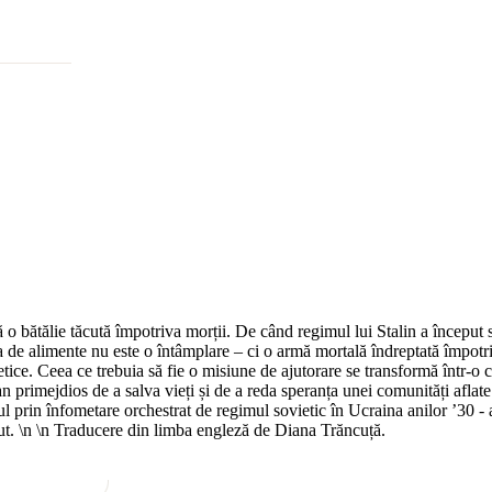
o bătălie tăcută împotriva morții. De când regimul lui Stalin a început să 
ipsa de alimente nu este o întâmplare – ci o armă mortală îndreptată împot
tice. Ceea ce trebuia să fie o misiune de ajutorare se transformă într-o 
n primejdios de a salva vieți și de a reda speranța unei comunități aflate 
l prin înfometare orchestrat de regimul sovietic în Ucraina anilor ’30 -
rdut. \n \n Traducere din limba engleză de Diana Trăncuță.