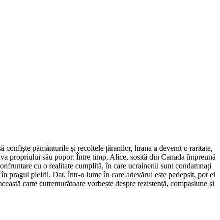
confiște pământurile și recoltele țăranilor, hrana a devenit o raritate,
riva propriului său popor. Între timp, Alice, sosită din Canada împreună
confruntare cu o realitate cumplită, în care ucrainenii sunt condamnați
în pragul pieirii. Dar, într-o lume în care adevărul este pedepsit, pot ei
 această carte cutremurătoare vorbește despre rezistență, compasiune și