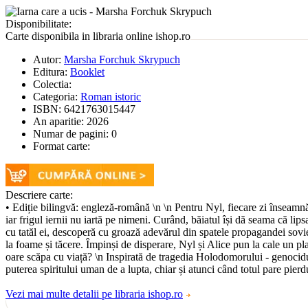
Disponibilitate:
Carte disponibila in libraria online ishop.ro
Autor:
Marsha Forchuk Skrypuch
Editura:
Booklet
Colectia:
Categoria:
Roman istoric
ISBN:
6421763015447
An aparitie:
2026
Numar de pagini:
0
Format carte:
Descriere carte:
• Ediție bilingvă: engleză-română \n \n Pentru Nyl, fiecare zi înseamnă 
iar frigul iernii nu iartă pe nimeni. Curând, băiatul își dă seama că l
cu tatăl ei, descoperă cu groază adevărul din spatele propagandei sovie
la foame și tăcere. Împinși de disperare, Nyl și Alice pun la cale un pla
oare scăpa cu viață? \n Inspirată de tragedia Holodomorului - genocidu
puterea spiritului uman de a lupta, chiar și atunci când totul pare pie
Vezi mai multe detalii pe libraria ishop.ro