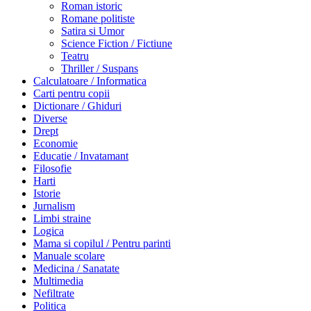
Roman istoric
Romane politiste
Satira si Umor
Science Fiction / Fictiune
Teatru
Thriller / Suspans
Calculatoare / Informatica
Carti pentru copii
Dictionare / Ghiduri
Diverse
Drept
Economie
Educatie / Invatamant
Filosofie
Harti
Istorie
Jurnalism
Limbi straine
Logica
Mama si copilul / Pentru parinti
Manuale scolare
Medicina / Sanatate
Multimedia
Nefiltrate
Politica