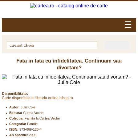
☰
Fata in fata cu infidelitatea. Continuam sau
divortam?
Disponibilitate:
Carte disponibila in libraria online ishop.ro
Autor:
Julia Cole
Editura:
Curtea Veche
Colectia:
Familia la Curtea Veche
Categoria:
Familie
ISBN:
973-669-128-4
An aparitie:
2005