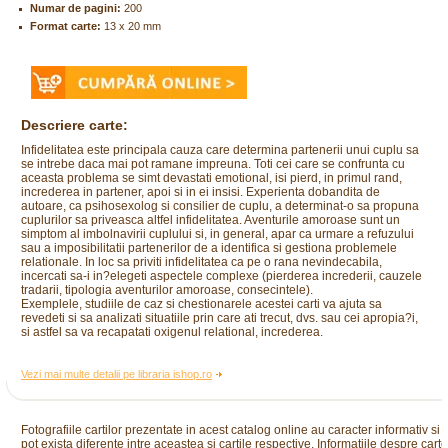
Numar de pagini:
200
Format carte:
13 x 20 mm
Descriere carte:
Infidelitatea este principala cauza care determina partenerii unui cuplu sa
se intrebe daca mai pot ramane impreuna. Toti cei care se confrunta cu
aceasta problema se simt devastati emotional, isi pierd, in primul rand,
increderea in partener, apoi si in ei insisi. Experienta dobandita de
autoare, ca psihosexolog si consilier de cuplu, a determinat-o sa propuna
cuplurilor sa priveasca altfel infidelitatea. Aventurile amoroase sunt un
simptom al imbolnavirii cuplului si, in general, apar ca urmare a refuzului
sau a imposibilitatii partenerilor de a identifica si gestiona problemele
relationale. In loc sa priviti infidelitatea ca pe o rana nevindecabila,
incercati sa-i in?elegeti aspectele complexe (pierderea increderii, cauzele
tradarii, tipologia aventurilor amoroase, consecintele).
Exemplele, studiile de caz si chestionarele acestei carti va ajuta sa
revedeti si sa analizati situatiile prin care ati trecut, dvs. sau cei apropia?i,
si astfel sa va recapatati oxigenul relational, increderea.
Vezi mai multe detalii pe libraria ishop.ro
Fotografiile cartilor prezentate in acest catalog online au caracter informativ si
pot exista diferente intre aceastea si cartile respective. Informatiile despre cart