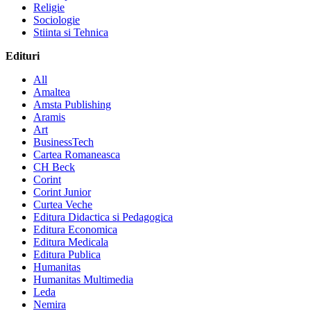
Religie
Sociologie
Stiinta si Tehnica
Edituri
All
Amaltea
Amsta Publishing
Aramis
Art
BusinessTech
Cartea Romaneasca
CH Beck
Corint
Corint Junior
Curtea Veche
Editura Didactica si Pedagogica
Editura Economica
Editura Medicala
Editura Publica
Humanitas
Humanitas Multimedia
Leda
Nemira