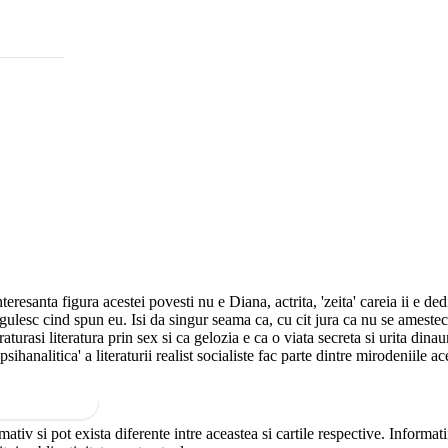
 interesanta figura acestei povesti nu e Diana, actrita, 'zeita' careia ii e 
gulesc cind spun eu. Isi da singur seama ca, cu cit jura ca nu se amesteca 
turasi literatura prin sex si ca gelozia e ca o viata secreta si urita dinau
sihanalitica' a literaturii realist socialiste fac parte dintre mirodeniile 
mativ si pot exista diferente intre aceastea si cartile respective. Informat