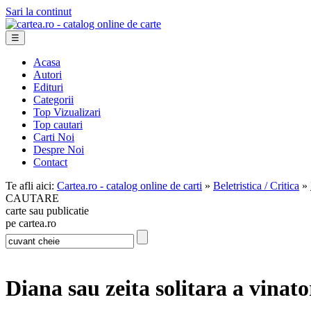
Sari la continut
☰
Acasa
Autori
Edituri
Categorii
Top Vizualizari
Top cautari
Carti Noi
Despre Noi
Contact
Te afli aici:
Cartea.ro - catalog online de carti
»
Beletristica / Critica
»
CAUTARE
carte sau publicatie
pe cartea.ro
Diana sau zeita solitara a vinato