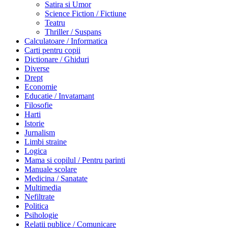
Satira si Umor
Science Fiction / Fictiune
Teatru
Thriller / Suspans
Calculatoare / Informatica
Carti pentru copii
Dictionare / Ghiduri
Diverse
Drept
Economie
Educatie / Invatamant
Filosofie
Harti
Istorie
Jurnalism
Limbi straine
Logica
Mama si copilul / Pentru parinti
Manuale scolare
Medicina / Sanatate
Multimedia
Nefiltrate
Politica
Psihologie
Relatii publice / Comunicare