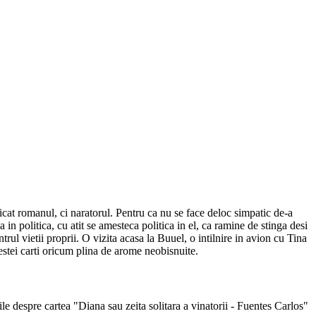
dedicat romanul, ci naratorul. Pentru ca nu se face deloc simpatic de-a
in politica, cu atit se amesteca politica in el, ca ramine de stinga desi
ntrul vietii proprii. O vizita acasa la Buuel, o intilnire in avion cu Tina
acestei carti oricum plina de arome neobisnuite.
iile despre cartea "Diana sau zeita solitara a vinatorii - Fuentes Carlos"