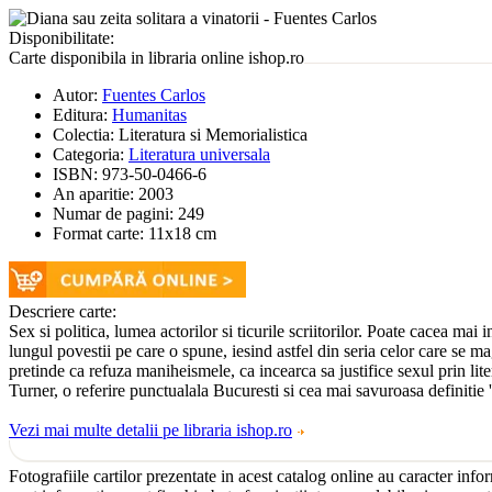
Disponibilitate:
Carte disponibila in libraria online ishop.ro
Autor:
Fuentes Carlos
Editura:
Humanitas
Colectia:
Literatura si Memorialistica
Categoria:
Literatura universala
ISBN:
973-50-0466-6
An aparitie:
2003
Numar de pagini:
249
Format carte:
11x18 cm
Descriere carte:
Sex si politica, lumea actorilor si ticurile scriitorilor. Poate cacea mai
lungul povestii pe care o spune, iesind astfel din seria celor care se ma
pretinde ca refuza maniheismele, ca incearca sa justifice sexul prin litera
Turner, o referire punctualala Bucuresti si cea mai savuroasa definitie 'p
Vezi mai multe detalii pe libraria ishop.ro
Fotografiile cartilor prezentate in acest catalog online au caracter infor