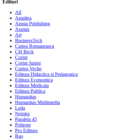
Edituri
All
Amaltea
Amsta Publishing
Aramis
Art
BusinessTech
Cartea Romaneasca
CH Beck
Corint
Corint Junior
Curtea Veche
Editura Didactica si Pedagogica
Editura Economica
Editura Medicala
Editura Publica
Humanitas
Humanitas Multimedia
Leda
Nemira
Paralela 45
Polirom
Pro Editura
Rao