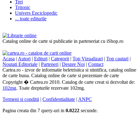
Trei
Tritonic
Univers Enciclopedic
... toate editurile
Catalog online de carte si publicatie in parteneriat cu iShop.ro
Acasa
|
Autori
|
Edituri
|
Categorii
|
Top Vizualizari
|
Top cautari
|
Noutati Editoriale
|
Parteneri
|
Despre Noi
|
Contact
Cartea.ro - izvor de informatie beletrisitca si stintifica, catalog online
de carte buna. Catalog online de carte si prezentare de carte
Copyright � Cartea.ro 2010. Catalog de carte creat si dezvoltat de:
102mg
. Toate drepturile rezervate 102mg.
Termeni si conditii
|
Confidentialitate
|
ANPC
Pagina creata din 7 query-uri in
0.0222
secunde.