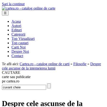
Sari la continut
☰
Acasa
Autori
Edituri
Categorii
Top Vizualizari
Top cautari
Carti Noi
Despre Noi
Contact
Te afli aici:
Cartea.ro - catalog online de carti
»
Filosofie
»
Despre
cele ascunse de la intemeierea lumii
CAUTARE
carte sau publicatie
pe cartea.ro
Despre cele ascunse de la