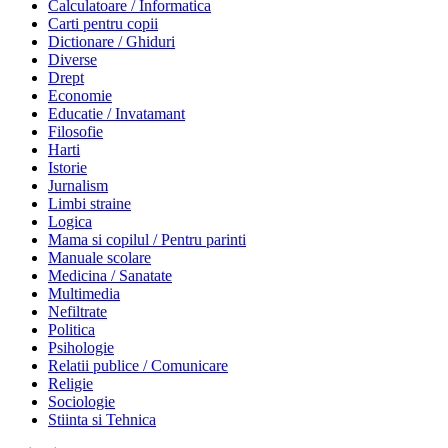
Calculatoare / Informatica
Carti pentru copii
Dictionare / Ghiduri
Diverse
Drept
Economie
Educatie / Invatamant
Filosofie
Harti
Istorie
Jurnalism
Limbi straine
Logica
Mama si copilul / Pentru parinti
Manuale scolare
Medicina / Sanatate
Multimedia
Nefiltrate
Politica
Psihologie
Relatii publice / Comunicare
Religie
Sociologie
Stiinta si Tehnica