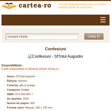
☰
Confesiuni
Disponibilitate:
Carte disponibila in libraria online ishop.ro
Autor:
Sf?ntul Augustin
Editura:
Nemira
Colectia:
alfa & omega
Categoria:
Religie
ISBN:
973-569-455-7
An aparitie:
2003
Numar de pagini:
464
Format carte:
Manual, 160 x 240 mm