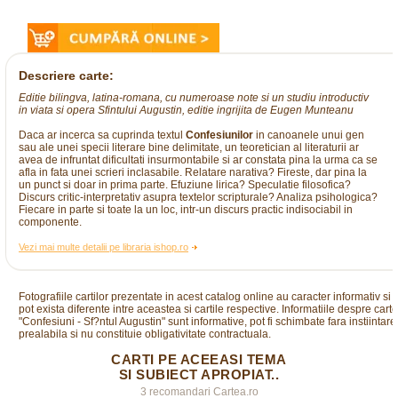
Descriere carte:
Editie bilingva, latina-romana, cu numeroase note si un studiu introductiv
in viata si opera Sfintului Augustin, editie ingrijita de Eugen Munteanu
Daca ar incerca sa cuprinda textul
Confesiunilor
in canoanele unui gen
sau ale unei specii literare bine delimitate, un teoretician al literaturii ar
avea de infruntat dificultati insurmontabile si ar constata pina la urma ca se
afla in fata unei scrieri inclasabile. Relatare narativa? Fireste, dar pina la
un punct si doar in prima parte. Efuziune lirica? Speculatie filosofica?
Discurs critic-interpretativ asupra textelor scripturale? Analiza psihologica?
Fiecare in parte si toate la un loc, intr-un discurs practic indisociabil in
componente.
Vezi mai multe detalii pe libraria ishop.ro
Fotografiile cartilor prezentate in acest catalog online au caracter informativ si
pot exista diferente intre aceastea si cartile respective. Informatiile despre cart
"Confesiuni - Sf?ntul Augustin" sunt informative, pot fi schimbate fara instiintare
prealabila si nu constituie obligativitate contractuala.
CARTI PE ACEEASI TEMA
SI SUBIECT APROPIAT..
3 recomandari Cartea.ro