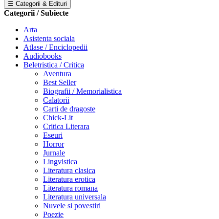
☰ Categorii & Edituri
Categorii / Subiecte
Arta
Asistenta sociala
Atlase / Enciclopedii
Audiobooks
Beletristica / Critica
Aventura
Best Seller
Biografii / Memorialistica
Calatorii
Carti de dragoste
Chick-Lit
Critica Literara
Eseuri
Horror
Jurnale
Lingvistica
Literatura clasica
Literatura erotica
Literatura romana
Literatura universala
Nuvele si povestiri
Poezie