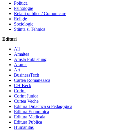
Politica
Psihologie
Relatii publice / Comunicare
Religie
Sociologie
Stiinta si Tehnica
Edituri
All
Amaltea
Amsta Publishing
Aramis
Art
BusinessTech
Cartea Romaneasca
CH Beck
Corint
Corint Junior
Curtea Veche
Editura Didactica si Pedagogica
Editura Economica
Editura Medicala
Editura Publica
Humanitas