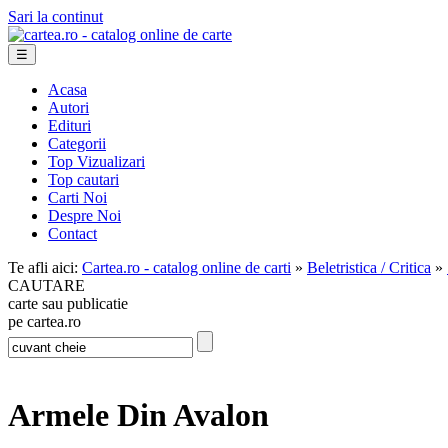
Sari la continut
☰
Acasa
Autori
Edituri
Categorii
Top Vizualizari
Top cautari
Carti Noi
Despre Noi
Contact
Te afli aici:
Cartea.ro - catalog online de carti
»
Beletristica / Critica
»
CAUTARE
carte sau publicatie
pe cartea.ro
Armele Din Avalon