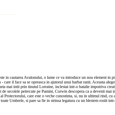
ste in cautarea Avalonului, o lume ce va introduce un nou element in pro
 - care il face sa se opreasca in ajutorul unui barbat ranit. Aceasta aleger
ta mai intii prin tinutul Lorraine, inclestat intr-o batalie impotriva cre
t de secolele petrecute pe Pamint, Corwin descopera ca a devenit mai imp
l Protectorului, care este o veche cunostinta, si, nu in ultimul rind, cu 
oate Umbrele, si pare sa fie in strinsa legatura cu un blestem rostit intr-