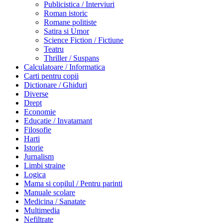
Publicistica / Interviuri
Roman istoric
Romane politiste
Satira si Umor
Science Fiction / Fictiune
Teatru
Thriller / Suspans
Calculatoare / Informatica
Carti pentru copii
Dictionare / Ghiduri
Diverse
Drept
Economie
Educatie / Invatamant
Filosofie
Harti
Istorie
Jurnalism
Limbi straine
Logica
Mama si copilul / Pentru parinti
Manuale scolare
Medicina / Sanatate
Multimedia
Nefiltrate