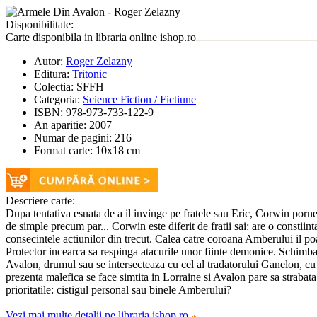
Disponibilitate:
Carte disponibila in libraria online ishop.ro
Autor:
Roger Zelazny
Editura:
Tritonic
Colectia:
SFFH
Categoria:
Science Fiction / Fictiune
ISBN:
978-973-733-122-9
An aparitie:
2007
Numar de pagini:
216
Format carte:
10x18 cm
Descriere carte:
Dupa tentativa esuata de a il invinge pe fratele sau Eric, Corwin porne
de simple precum par... Corwin este diferit de fratii sai: are o constiinta
consecintele actiunilor din trecut. Calea catre coroana Amberului il poar
Protector incearca sa respinga atacurile unor fiinte demonice. Schimba
Avalon, drumul sau se intersecteaza cu cel al tradatorului Ganelon, cu a
prezenta malefica se face simtita in Lorraine si Avalon pare sa strabata t
prioritatile: cistigul personal sau binele Amberului?
Vezi mai multe detalii pe libraria ishop.ro