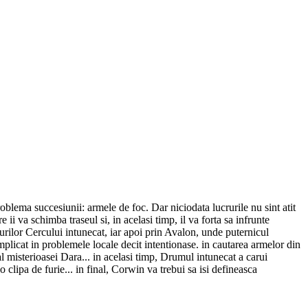
blema succesiunii: armele de foc. Dar niciodata lucrurile nu sint atit
e ii va schimba traseul si, in acelasi timp, il va forta sa infrunte
aturilor Cercului intunecat, iar apoi prin Avalon, unde puternicul
licat in problemele locale decit intentionase. in cautarea armelor din
al misterioasei Dara... in acelasi timp, Drumul intunecat a carui
o clipa de furie... in final, Corwin va trebui sa isi defineasca