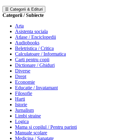
☰ Categorii & Edituri
Categorii / Subiecte
Arta
Asistenta sociala
Atlase / Enciclopedii
Audiobooks
Beletristica / Critica
Calculatoare / Informatica
Carti pentru copii
Dictionare / Ghiduri
Diverse
Drept
Economie
Educatie / Invatamant
Filosofie
Harti
Istorie
Jurnalism
Limbi straine
Logica
Mama si copilul / Pentru parinti
Manuale scolare
Medicina / Sanatate