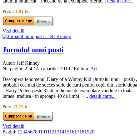
taramul intunecat". Plecand de la exemplele oferite...
detalii carte...
Pret:
71,01
lei
Vezi detalii
Jurnalul unui pusti
Autor: Jeff Kinney
Nr. pagini: 224 / An aparitie: 2010 / Editura:
Art
Descopera fenomenul Diary of a Wimpy Kid (Jurnalul unui - pusti) ,
probabil cea mai de succes serie de carti pentru copii din istorie dupa
- Harry Potter: peste 35 de milioane de exemplare vandute in toata
lumea, tradusa - in aproape 40 de limbi . -...
detalii carte...
Pret:
23,75
lei
Vezi detalii
Pagini:
1
2
3
4
5
6
7
8
9
10
11
12
13
14
15
16
17
18
19
20