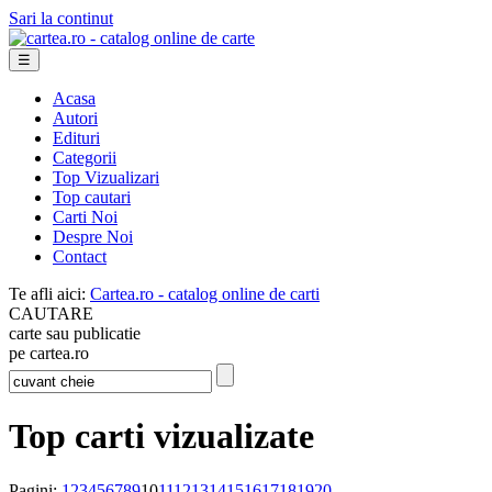
Sari la continut
☰
Acasa
Autori
Edituri
Categorii
Top Vizualizari
Top cautari
Carti Noi
Despre Noi
Contact
Te afli aici:
Cartea.ro - catalog online de carti
CAUTARE
carte sau publicatie
pe cartea.ro
Top carti vizualizate
Pagini:
1
2
3
4
5
6
7
8
9
10
11
12
13
14
15
16
17
18
19
20