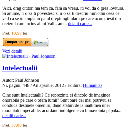
'Aici, drag cititor, ma tem ca, fara sa vreau, iti voi da o grea lovitura.
Si anume, n-o sa-ti povestesc si n-o sa-ti descriu nimicdin ceea ce
vad ca se intampla in patul dreptunghiularn pe care acum, iesit din
creierul cam incins al lui Vali - am...
detalii carte...
Pret:
13,50
lei
Vezi detalii
Intelectualii
Autor: Paul Johnson
Nr. pagini: 448 / An aparitie: 2012 / Editura:
Humanitas
Cine sunt Intelectualii? Ce reprezinta ei dincolo de imaginea
onorabila pe care o ofera lumii? Sunt oare cei mai potriviti sa
conduca destinele omenirii, dand sfaturi de la inaltimea unei
moralitati impecabile, acordand indulgente cu bunavointa papala...
detalii carte...
Pret:
37,80
lei