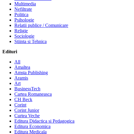
Multimedia
Nefiltrate
Politica
Psihologie
Relatii publice / Comunicare
Religie
Sociologie
Stiinta si Tehnica
Edituri
All
Amaltea
Amsta Publishing
Aramis
Art
BusinessTech
Cartea Romaneasca
CH Beck
Corint
Corint Junior
Curtea Veche
Editura Didactica si Pedagogica
Editura Economica
Editura Medicala