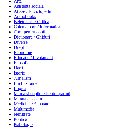
Arta
Asistenta sociala
Atlase / Enciclopedii
Audiobooks
Beletristica / Critica
Calculatoare / Informatica
Carti pentru copii
Dictionare / Ghiduri
Diverse
Drept
Economie
Educatie / Invatamant
Filosofie
Harti
Istorie
Jurnalism
Limbi straine
Logica
Mama si copilul / Pentru parinti
Manuale scolare
Medicina / Sanatate
Multimedia
Nefiltrate
Politica
Psihologie