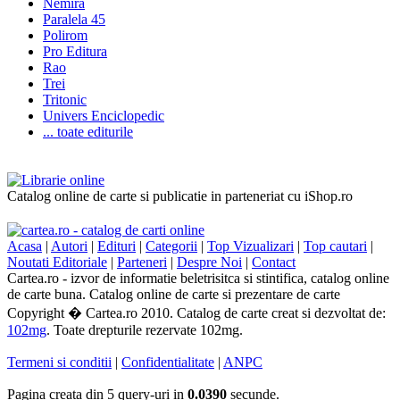
Nemira
Paralela 45
Polirom
Pro Editura
Rao
Trei
Tritonic
Univers Enciclopedic
... toate editurile
Catalog online de carte si publicatie in parteneriat cu iShop.ro
Acasa
|
Autori
|
Edituri
|
Categorii
|
Top Vizualizari
|
Top cautari
|
Noutati Editoriale
|
Parteneri
|
Despre Noi
|
Contact
Cartea.ro - izvor de informatie beletrisitca si stintifica, catalog online
de carte buna. Catalog online de carte si prezentare de carte
Copyright � Cartea.ro 2010. Catalog de carte creat si dezvoltat de:
102mg
. Toate drepturile rezervate 102mg.
Termeni si conditii
|
Confidentialitate
|
ANPC
Pagina creata din 5 query-uri in
0.0390
secunde.