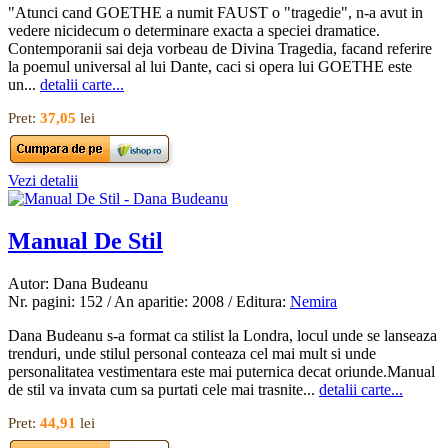
"Atunci cand GOETHE a numit FAUST o "tragedie", n-a avut in
vedere nicidecum o determinare exacta a speciei dramatice.
Contemporanii sai deja vorbeau de Divina Tragedia, facand referire
la poemul universal al lui Dante, caci si opera lui GOETHE este
un...
detalii carte...
Pret:
37,05
lei
Vezi detalii
Manual De Stil
Autor: Dana Budeanu
Nr. pagini: 152 / An aparitie: 2008 / Editura:
Nemira
Dana Budeanu s-a format ca stilist la Londra, locul unde se lanseaza
trenduri, unde stilul personal conteaza cel mai mult si unde
personalitatea vestimentara este mai puternica decat oriunde.Manual
de stil va invata cum sa purtati cele mai trasnite...
detalii carte...
Pret:
44,91
lei