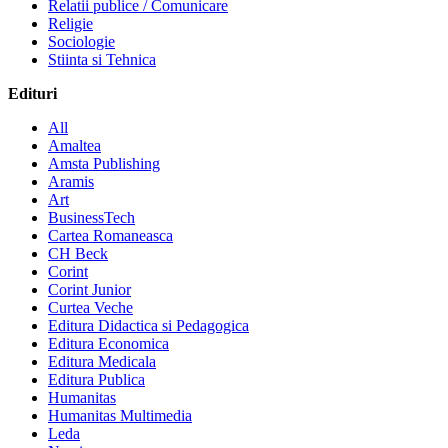
Relatii publice / Comunicare
Religie
Sociologie
Stiinta si Tehnica
Edituri
All
Amaltea
Amsta Publishing
Aramis
Art
BusinessTech
Cartea Romaneasca
CH Beck
Corint
Corint Junior
Curtea Veche
Editura Didactica si Pedagogica
Editura Economica
Editura Medicala
Editura Publica
Humanitas
Humanitas Multimedia
Leda