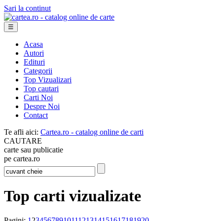
Sari la continut
☰
Acasa
Autori
Edituri
Categorii
Top Vizualizari
Top cautari
Carti Noi
Despre Noi
Contact
Te afli aici:
Cartea.ro - catalog online de carti
CAUTARE
carte sau publicatie
pe cartea.ro
Top carti vizualizate
Pagini:
1
2
3
4
5
6
7
8
9
10
11
12
13
14
15
16
17
18
19
20