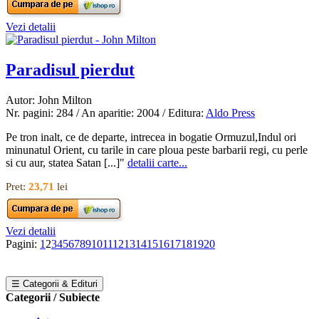
Vezi detalii
Paradisul pierdut
Autor: John Milton
Nr. pagini: 284 / An aparitie: 2004 / Editura:
Aldo Press
Pe tron inalt, ce de departe, intrecea in bogatie Ormuzul,Indul ori
minunatul Orient, cu tarile in care ploua peste barbarii regi, cu perle
si cu aur, statea Satan [...]"
detalii carte...
Pret:
23,71
lei
Vezi detalii
Pagini:
1
2
3
4
5
6
7
8
9
10
11
12
13
14
15
16
17
18
19
20
☰ Categorii & Edituri
Categorii / Subiecte