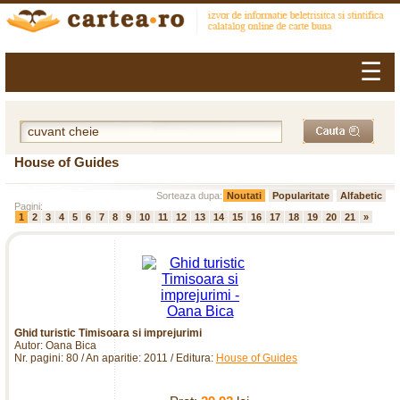
☰
House of Guides
Sorteaza dupa:
Noutati
Popularitate
Alfabetic
Pagini:
1
2
3
4
5
6
7
8
9
10
11
12
13
14
15
16
17
18
19
20
21
»
Ghid turistic Timisoara si imprejurimi
Autor: Oana Bica
Nr. pagini: 80 / An aparitie: 2011 / Editura:
House of Guides