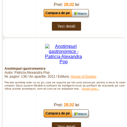
Pret:
28,02
lei
Vezi detalii
Anotimpuri gastronomice
Autor: Patricia Alexandra Pop
Nr. pagini: 136 / An aparitie: 2011 / Editura:
House of Guides
Fiecare anotimp este ca un joc care ne supune pe toti unor provocari, pentru a trece la nivelu
urmator. Daca suntem flexibili si suficient de inteligenti incat sa profitam de resursele pe care l
ofera aceste anotimpuri, vom sti cum sa ne adaptam mai...
detalii carte...
Pret:
28,02
lei
Vezi detalii