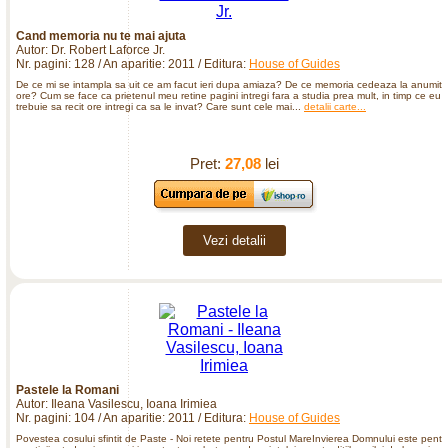
Cand memoria nu te mai ajuta
Autor: Dr. Robert Laforce Jr.
Nr. pagini: 128 / An aparitie: 2011 / Editura:
House of Guides
De ce mi se intampla sa uit ce am facut ieri dupa amiaza? De ce memoria cedeaza la anumite
ore? Cum se face ca prietenul meu retine pagini intregi fara a studia prea mult, in timp ce eu
trebuie sa recit ore intregi ca sa le invat? Care sunt cele mai...
detalii carte...
Pret:
27,08
lei
Vezi detalii
Pastele la Romani
Autor: Ileana Vasilescu, Ioana Irimiea
Nr. pagini: 104 / An aparitie: 2011 / Editura:
House of Guides
Povestea cosului sfintit de Paste - Noi retete pentru Postul MareInvierea Domnului este pentr