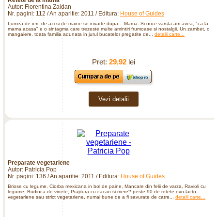
Autor: Florentina Zaidan
Nr. pagini: 112 / An aparitie: 2011 / Editura:
House of Guides
Lumea de ieri, de azi si de maine se invarte dupa... Mama. Si orice varsta am avea, "ca la
mama acasa" e o sintagma care trezeste multe amintiri frumoase si nostalgii. Un zambet, o
mangaiere, toata familia adunata in jurul bucatelor pregatite de...
detalii carte...
Pret:
29,92
lei
Vezi detalii
Preparate vegetariene
Autor: Patricia Pop
Nr. pagini: 136 / An aparitie: 2011 / Editura:
House of Guides
Briose cu legume, Ciorba mexicana in bol de paine, Mancare din felii de varza, Ravioli cu
legume, Budinca de vinete, Prajitura cu cacao si mere? peste 90 de retete ovo-lacto-
vegetariene sau strict vegetariene, numai bune de a fi savurate de catre...
detalii carte...