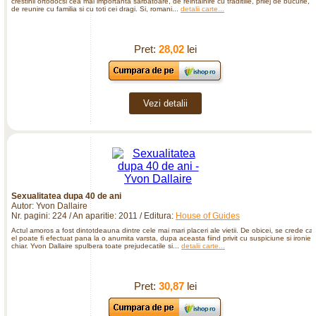
crestinii ortodocsi cea mai importanta sarbatoare, de reintalnire cu traditiile, prilej de bucurie,
de reunire cu familia si cu toti cei dragi. Si, romani...
detalii carte...
Pret:
28,02
lei
Vezi detalii
Sexualitatea dupa 40 de ani
Autor: Yvon Dallaire
Nr. pagini: 224 / An aparitie: 2011 / Editura:
House of Guides
Actul amoros a fost dintotdeauna dintre cele mai mari placeri ale vietii. De obicei, se crede ca
el poate fi efectuat pana la o anumita varsta, dupa aceasta fiind privit cu suspiciune si ironie
chiar. Yvon Dallaire spulbera toate prejudecatile si...
detalii carte...
Pret:
30,87
lei