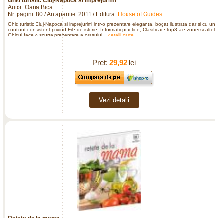
Ghid turistic Cluj-Napoca si imprejurimi
Autor: Oana Bica
Nr. pagini: 80 / An aparitie: 2011 / Editura:
House of Guides
Ghid turistic Cluj-Napoca si imprejurimi intr-o prezentare eleganta, bogat ilustrata dar si cu un
continut consistent privind File de istorie, Informatii practice, Clasificare top3 ale zonei si altele
Ghidul face o scurta prezentare a orasului...
detalii carte...
Pret:
29,92
lei
Vezi detalii
Retete de la mama