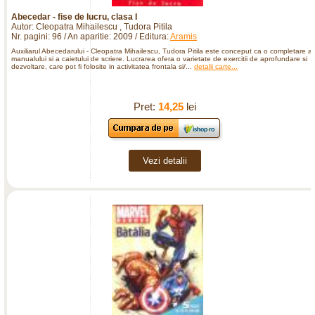
Abecedar - fise de lucru, clasa I
Autor: Cleopatra Mihailescu , Tudora Pitila
Nr. pagini: 96 / An aparitie: 2009 / Editura:
Aramis
Auxiliarul Abecedarului - Cleopatra Mihailescu, Tudora Pitila este conceput ca o completare a
manualului si a caietului de scriere. Lucrarea ofera o varietate de exercitii de aprofundare si
dezvoltare, care pot fi folosite in activitatea frontala si/...
detalii carte...
Pret:
14,25
lei
Vezi detalii