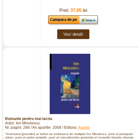
Pret:
37,05
lei
Vezi detalii
Romante pentru mai tarziu
Autor: Ion Minulescu
Nr. pagini: 288 / An aparitie: 2008 / Editura:
Aramis
"Inventarul [poeziilor] ar trebui sa vorbeasca de multiplul Ion Minulescu: poet al peisajului
urban, poet al satirei amabile, poet al coincidentelor grotestisi al comediei farselor diverse,