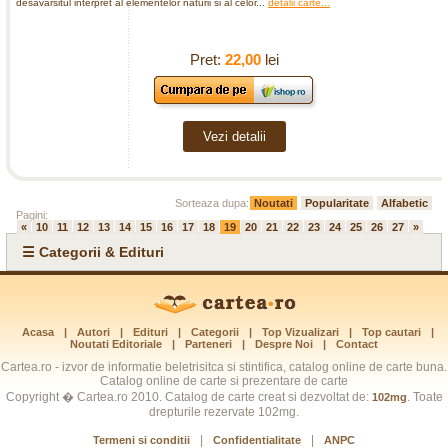
desavarsitul interpret al elementelor naturii si al celor...
detalii carte...
Pret:
22,00
lei
Vezi detalii
Sorteaza dupa:
Noutati
Popularitate
Alfabetic
Pagini:
«
10
11
12
13
14
15
16
17
18
19
20
21
22
23
24
25
26
27
»
☰ Categorii & Edituri
Acasa
|
Autori
|
Edituri
|
Categorii
|
Top Vizualizari
|
Top cautari
|
Noutati Editoriale
|
Parteneri
|
Despre Noi
|
Contact
Cartea.ro - izvor de informatie beletrisitca si stintifica, catalog online de carte buna.
Catalog online de carte si prezentare de carte
Copyright � Cartea.ro 2010. Catalog de carte creat si dezvoltat de:
. Toate
102mg
drepturile rezervate 102mg.
|
|
Termeni si conditii
Confidentialitate
ANPC