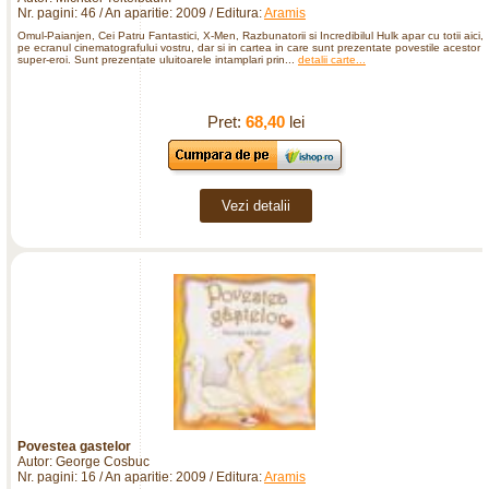
Nr. pagini: 46 / An aparitie: 2009 / Editura:
Aramis
Omul-Paianjen, Cei Patru Fantastici, X-Men, Razbunatorii si Incredibilul Hulk apar cu totii aici,
pe ecranul cinematografului vostru, dar si in cartea in care sunt prezentate povestile acestor
super-eroi. Sunt prezentate uluitoarele intamplari prin...
detalii carte...
Pret:
68,40
lei
Vezi detalii
Povestea gastelor
Autor: George Cosbuc
Nr. pagini: 16 / An aparitie: 2009 / Editura:
Aramis