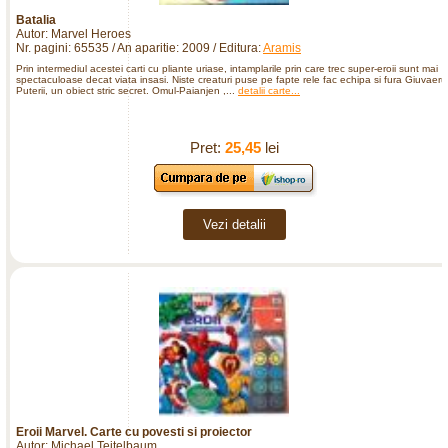
Batalia
Autor: Marvel Heroes
Nr. pagini: 65535 / An aparitie: 2009 / Editura:
Aramis
Prin intermediul acestei carti cu pliante uriase, intamplarile prin care trec super-eroii sunt mai
spectaculoase decat viata insasi. Niste creaturi puse pe fapte rele fac echipa si fura Giuvaeru
Puterii, un obiect stric secret. Omul-Paianjen ,...
detalii carte...
Pret:
25,45
lei
Vezi detalii
Eroii Marvel. Carte cu povesti si proiector
Autor: Michael Teitelbaum