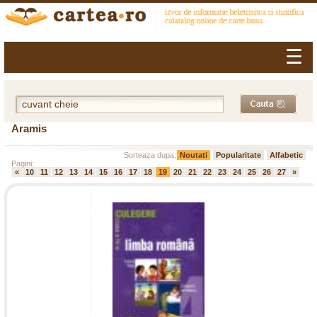
☰
Aramis
Sorteaza dupa:
Noutati
Popularitate
Alfabetic
Pagini:
«
10
11
12
13
14
15
16
17
18
19
20
21
22
23
24
25
26
27
»