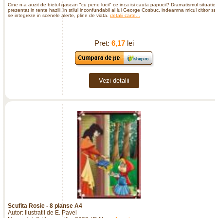
Cine n-a auzit de bietul gascan "cu pene lucii" ce inca isi cauta papucii? Dramatismul situatiei
prezentat in tente hazlii, in stilul inconfundabil al lui George Cosbuc, indeamna micul cititor sa
se integreze in scenele alerte, pline de viata.
detalii carte...
Pret:
6,17
lei
Vezi detalii
Scufita Rosie - 8 planse A4
Autor: Ilustratii de E. Pavel