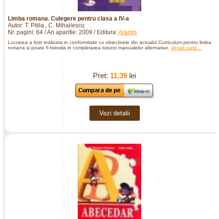
Limba romana. Culegere pentru clasa a IV-a
Autor: T. Pitila , C. Mihailescu
Nr. pagini: 64 / An aparitie: 2009 / Editura:
Aramis
Lucrarea a fost realizata in conformitate cu obiectivele din actualul Curriculum pentru limba
romana si poate fi folosita in completarea tuturor manualelor alternative.
detalii carte...
Pret:
11,39
lei
Vezi detalii