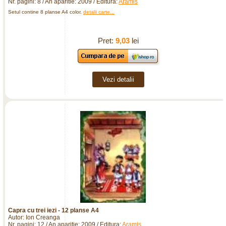
Nr. pagini: 8 / An aparitie: 2009 / Editura:
Aramis
Setul contine 8 planse A4 color.
detalii carte...
Pret:
9,03
lei
Vezi detalii
Capra cu trei iezi - 12 planse A4
Autor: Ion Creanga
Nr. pagini: 12 / An aparitie: 2009 / Editura:
Aramis