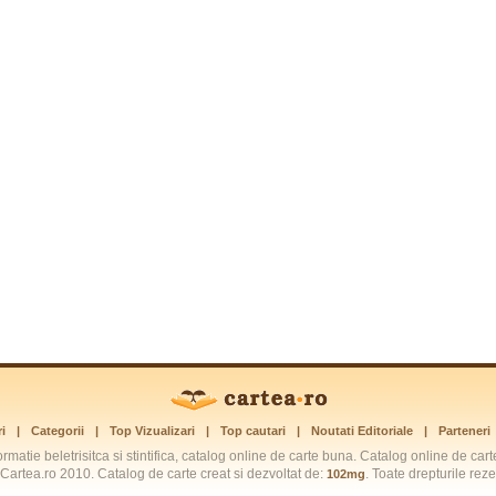
i
|
Categorii
|
Top Vizualizari
|
Top cautari
|
Noutati Editoriale
|
Parteneri
ormatie beletrisitca si stintifica, catalog online de carte buna. Catalog online de car
Cartea.ro 2010. Catalog de carte creat si dezvoltat de:
. Toate drepturile re
102mg