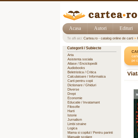
Acasa
Autori
Edituri
»
Te afli aici:
Cartea.ro - catalog online de carti
Categorii / Subiecte
CA
Arta
cart
Asistenta sociala
pe c
Atlase / Enciclopedii
Audiobooks
Beletristica / Critica
Viat
Calculatoare / Informatica
Carti pentru copii
Dictionare / Ghiduri
Diverse
Drept
Economie
Educatie / Invatamant
Filosofie
Harti
Istorie
Jurnalism
Limbi straine
Logica
Mama si copilul / Pentru parinti
Manuale scolare