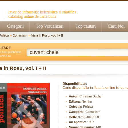
Categorii
Top Vizualizari
Top cautari
Carti Noi
»
»
Politica
Comunism
Viata in Rosu, vol. I + II
UTARE
e sau publicatie
artea.ro
a in Rosu, vol. I + II
Disponibilitate:
Carte disponibila in libraria online ishop.r
Autor:
Christian Duplan
Editura:
Nemira
Colectia:
Politica
Categoria:
Comunism
ISBN:
973-9301-81-8
An aparitie:
1997
Numar de pagini:
448