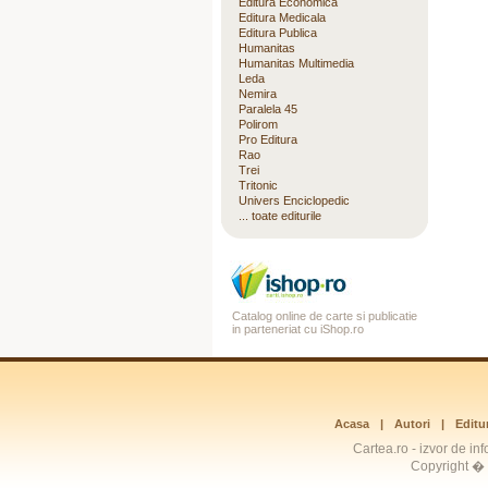
Editura Economica
Editura Medicala
Editura Publica
Humanitas
Humanitas Multimedia
Leda
Nemira
Paralela 45
Polirom
Pro Editura
Rao
Trei
Tritonic
Univers Enciclopedic
... toate editurile
Catalog online de carte si publicatie
in parteneriat cu iShop.ro
Acasa
|
Autori
|
Editur
Cartea.ro - izvor de inf
Copyright � 