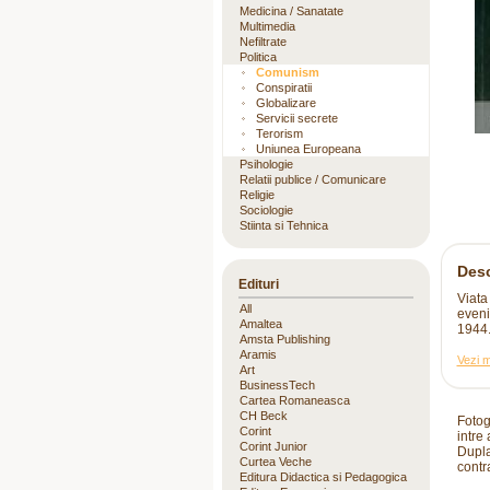
Medicina / Sanatate
Multimedia
Nefiltrate
Politica
Comunism
Conspiratii
Globalizare
Servicii secrete
Terorism
Uniunea Europeana
Psihologie
Relatii publice / Comunicare
Religie
Sociologie
Stiinta si Tehnica
Desc
Edituri
Viata
All
eveni
Amaltea
1944
Amsta Publishing
Aramis
Vezi m
Art
BusinessTech
Cartea Romaneasca
CH Beck
Fotog
Corint
intre 
Corint Junior
Duplan
Curtea Veche
contr
Editura Didactica si Pedagogica