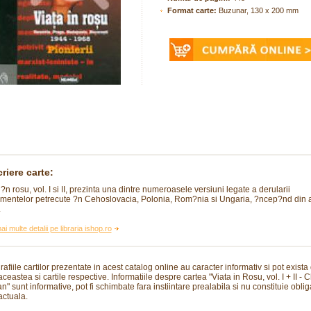
Format carte:
Buzunar, 130 x 200 mm
riere carte:
 ?n rosu, vol. I si II, prezinta una dintre numeroasele versiuni legate a derularii
mentelor petrecute ?n Cehoslovacia, Polonia, Rom?nia si Ungaria, ?ncep?nd din 
.
ai multe detalii pe libraria ishop.ro
rafiile cartilor prezentate in acest catalog online au caracter informativ si pot exista
aceastea si cartile respective. Informatiile despre cartea "Viata in Rosu, vol. I + II - C
" sunt informative, pot fi schimbate fara instiintare prealabila si nu constituie obliga
actuala.