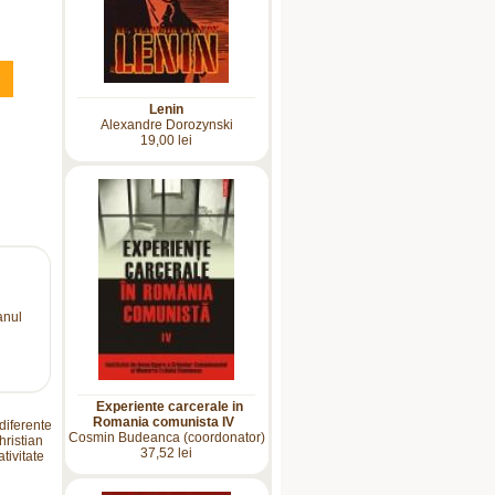
Lenin
Alexandre Dorozynski
19,00 lei
anul
Experiente carcerale in
Romania comunista IV
 diferente
Cosmin Budeanca (coordonator)
hristian
37,52 lei
tivitate