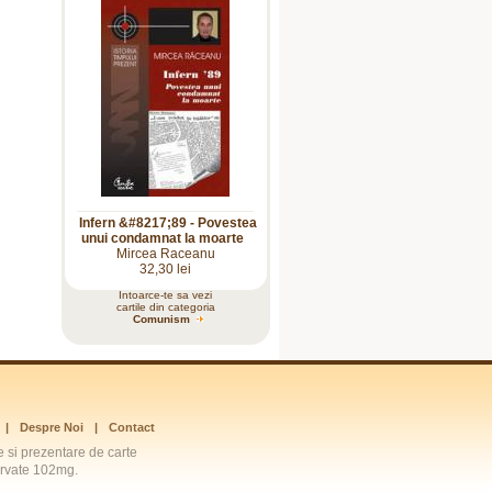
Infern &#8217;89 - Povestea
unui condamnat la moarte
Mircea Raceanu
32,30 lei
Intoarce-te sa vezi
cartile din categoria
Comunism
|
Despre Noi
|
Contact
te si prezentare de carte
zervate 102mg.