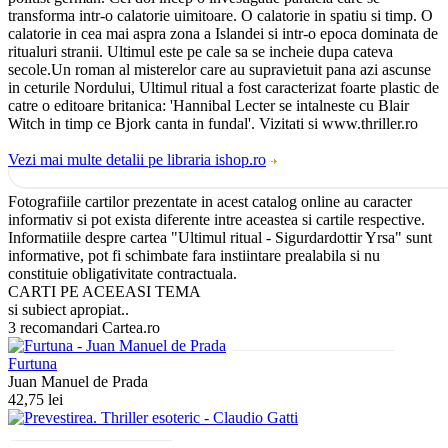
transforma intr-o calatorie uimitoare. O calatorie in spatiu si timp. O
calatorie in cea mai aspra zona a Islandei si intr-o epoca dominata de
ritualuri stranii. Ultimul este pe cale sa se incheie dupa cateva
secole.Un roman al misterelor care au supravietuit pana azi ascunse
in ceturile Nordului, Ultimul ritual a fost caracterizat foarte plastic de
catre o editoare britanica: 'Hannibal Lecter se intalneste cu Blair
Witch in timp ce Bjork canta in fundal'. Vizitati si www.thriller.ro
Vezi mai multe detalii pe libraria ishop.ro
Fotografiile cartilor prezentate in acest catalog online au caracter
informativ si pot exista diferente intre aceastea si cartile respective.
Informatiile despre cartea "Ultimul ritual - Sigurdardottir Yrsa" sunt
informative, pot fi schimbate fara instiintare prealabila si nu
constituie obligativitate contractuala.
CARTI PE ACEEASI TEMA
si subiect apropiat..
3 recomandari Cartea.ro
Furtuna
Juan Manuel de Prada
42,75 lei