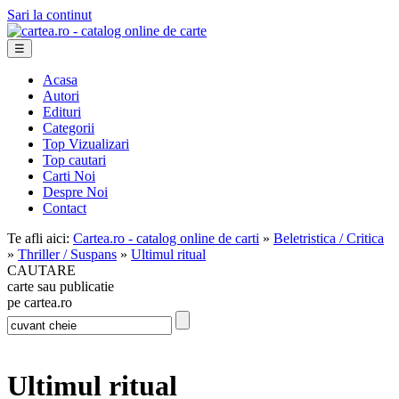
Sari la continut
☰
Acasa
Autori
Edituri
Categorii
Top Vizualizari
Top cautari
Carti Noi
Despre Noi
Contact
Te afli aici:
Cartea.ro - catalog online de carti
»
Beletristica / Critica
»
Thriller / Suspans
»
Ultimul ritual
CAUTARE
carte sau publicatie
pe cartea.ro
Ultimul ritual