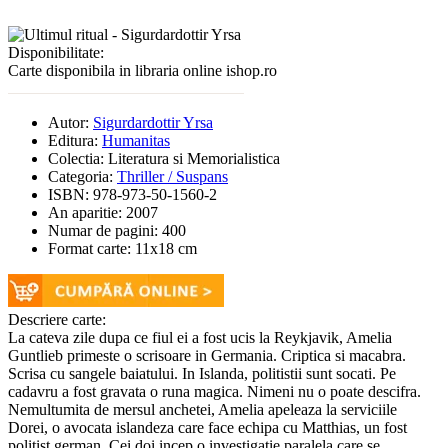
Disponibilitate:
Carte disponibila in libraria online ishop.ro
Autor:
Sigurdardottir Yrsa
Editura:
Humanitas
Colectia:
Literatura si Memorialistica
Categoria:
Thriller / Suspans
ISBN:
978-973-50-1560-2
An aparitie:
2007
Numar de pagini:
400
Format carte:
11x18 cm
Descriere carte:
La cateva zile dupa ce fiul ei a fost ucis la Reykjavik, Amelia
Guntlieb primeste o scrisoare in Germania. Criptica si macabra.
Scrisa cu sangele baiatului. In Islanda, politistii sunt socati. Pe
cadavru a fost gravata o runa magica. Nimeni nu o poate descifra.
Nemultumita de mersul anchetei, Amelia apeleaza la serviciile
Dorei, o avocata islandeza care face echipa cu Matthias, un fost
politist german. Cei doi incep o investigatie paralela care se