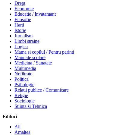
Drept
Economie
Educatie / Invatamant
Filosofie
Harti
Istorie
Jurnalism
Limbi straine
Logica
Mama si copilul / Pentru parinti
Manuale scolare
Medicina / Sanatate
Multimedia
Nefiltrate
Politica
Psihologie
Relatii publice / Comunicare
Religie
Sociologie
Stiinta si Tehnica
Edituri
All
Amaltea