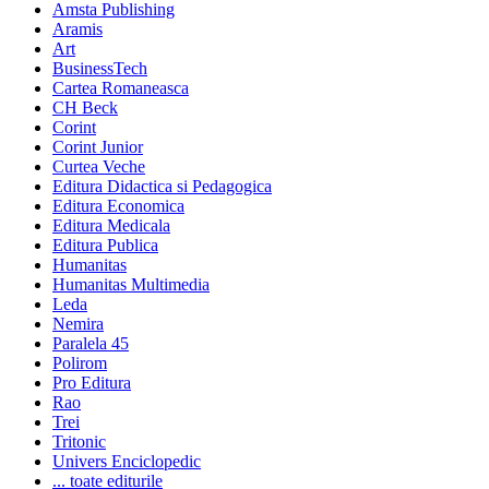
Amsta Publishing
Aramis
Art
BusinessTech
Cartea Romaneasca
CH Beck
Corint
Corint Junior
Curtea Veche
Editura Didactica si Pedagogica
Editura Economica
Editura Medicala
Editura Publica
Humanitas
Humanitas Multimedia
Leda
Nemira
Paralela 45
Polirom
Pro Editura
Rao
Trei
Tritonic
Univers Enciclopedic
... toate editurile