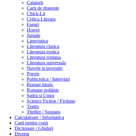
Calatorii
Carti de dragoste
Chick-Lit
Critica Literara
Eseuri
Horror
Jurnale
Lingvistica
Literatura clasica
Literatura erotica
Literatura romana
Literatura universala
Nuvele si povestiri
Poezie
Publicistica / Interviuri
Roman istoric
Romane politiste
Satira si Umor
Science Fiction / Fictiune
Teatru
Thriller / Suspans
Calculatoare / Informatica
Carti pentru copii
Dictionare / Ghiduri
Diverse