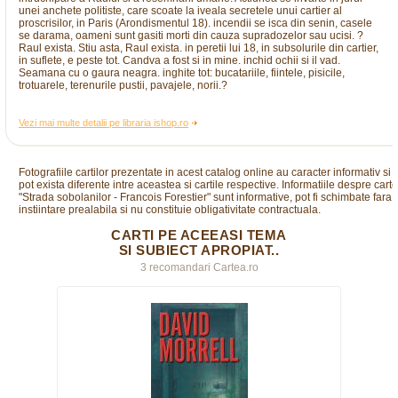
unei anchete politiste, care scoate la iveala secretele unui cartier al
proscrisilor, in Paris (Arondismentul 18). incendii se isca din senin, casele
se darama, oameni sunt gasiti morti din cauza supradozelor sau ucisi. ?
Raul exista. Stiu asta, Raul exista. in peretii lui 18, in subsolurile din cartier,
in suflete, e peste tot. Candva a fost si in mine. inchid ochii si il vad.
Seamana cu o gaura neagra. inghite tot: bucatariile, fiintele, pisicile,
trotuarele, terenurile pustii, pavajele, norii.?
Vezi mai multe detalii pe libraria ishop.ro
Fotografiile cartilor prezentate in acest catalog online au caracter informativ si
pot exista diferente intre aceastea si cartile respective. Informatiile despre cart
"Strada sobolanilor - Francois Forestier" sunt informative, pot fi schimbate fara
instiintare prealabila si nu constituie obligativitate contractuala.
CARTI PE ACEEASI TEMA
SI SUBIECT APROPIAT..
3 recomandari Cartea.ro