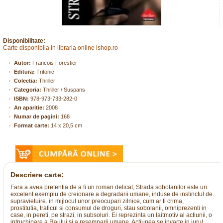
Disponibilitate:
Carte disponibila in libraria online ishop.ro
Autor:
Francois Forestier
Editura:
Tritonic
Colectia:
Thriller
Categoria:
Thriller / Suspans
ISBN:
978-973-733-282-0
An aparitie:
2008
Numar de pagini:
168
Format carte:
14 x 20,5 cm
Descriere carte:
Fara a avea pretentia de a fi un roman delicat, Strada sobolanilor este un
excelent exemplu de creionare a degradarii umane, induse de instinctul de
supravietuire. in mijlocul unor preocupari zilnice, cum ar fi crima,
prostitutia, traficul si consumul de droguri, stau sobolanii, omniprezenti in
case, in pereti, pe strazi, in subsoluri. Ei reprezinta un laitmotiv al actiunii, o
intruchipare a Raului si a resemnarii umane. Actiunea se invarte in jurul