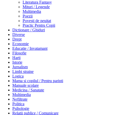
Literatura Fantasy
Mituri / Legende
Multimedia
Poezii
Povesti de neuitat
Practic Pentru Copii
Dictionare / Ghiduri
Diverse
Drept
Economie
Educatie / Invatamant
Filosofie
Harti
Istorie
Jurnalism
Limbi straine
Logica
Mama si copilul / Pentru parinti
Manuale scolare
Medicina / Sanatate
Multimedia
Nefiltrate
Politica
Psihologie
Relatii publice / Comunicare