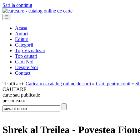
Sari la continut
☰
Acasa
Autori
Edituri
Categorii
Top Vizualizari
Top cautari
Carti Noi
Despre Noi
Contact
Te afli aici:
Cartea.ro - catalog online de carti
»
Carti pentru copii
»
Sh
CAUTARE
carte sau publicatie
pe cartea.ro
Shrek al Treilea - Povestea Fion