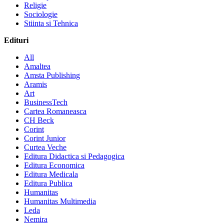
Religie
Sociologie
Stiinta si Tehnica
Edituri
All
Amaltea
Amsta Publishing
Aramis
Art
BusinessTech
Cartea Romaneasca
CH Beck
Corint
Corint Junior
Curtea Veche
Editura Didactica si Pedagogica
Editura Economica
Editura Medicala
Editura Publica
Humanitas
Humanitas Multimedia
Leda
Nemira