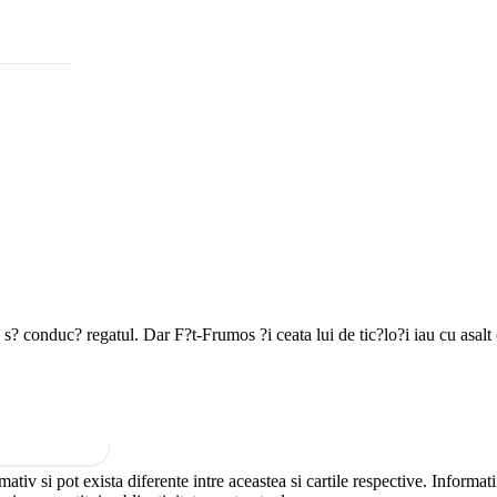
s? conduc? regatul. Dar F?t-Frumos ?i ceata lui de tic?lo?i iau cu asalt 
rmativ si pot exista diferente intre aceastea si cartile respective. Informa