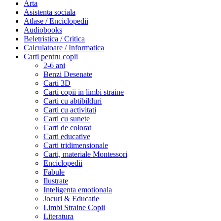
Arta
Asistenta sociala
Atlase / Enciclopedii
Audiobooks
Beletristica / Critica
Calculatoare / Informatica
Carti pentru copii
2-6 ani
Benzi Desenate
Carti 3D
Carti copii in limbi straine
Carti cu abtibilduri
Carti cu activitati
Carti cu sunete
Carti de colorat
Carti educative
Carti tridimensionale
Carti, materiale Montessori
Enciclopedii
Fabule
Ilustrate
Inteligenta emotionala
Jocuri & Educatie
Limbi Straine Copii
Literatura