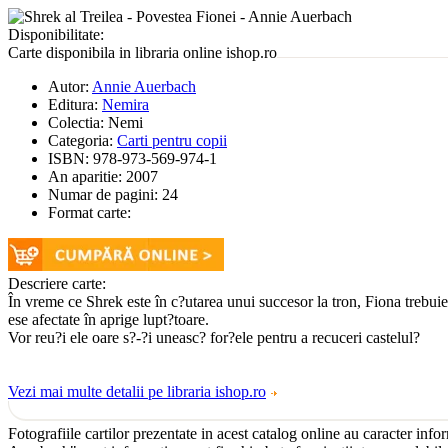
Disponibilitate:
Carte disponibila in libraria online ishop.ro
Autor:
Annie Auerbach
Editura:
Nemira
Colectia:
Nemi
Categoria:
Carti pentru copii
ISBN:
978-973-569-974-1
An aparitie:
2007
Numar de pagini:
24
Format carte:
Descriere carte:
În vreme ce Shrek este în c?utarea unui succesor la tron, Fiona trebuie 
ese afectate în aprige lupt?toare.
Vor reu?i ele oare s?-?i uneasc? for?ele pentru a recuceri castelul?
Vezi mai multe detalii pe libraria ishop.ro
Fotografiile cartilor prezentate in acest catalog online au caracter info