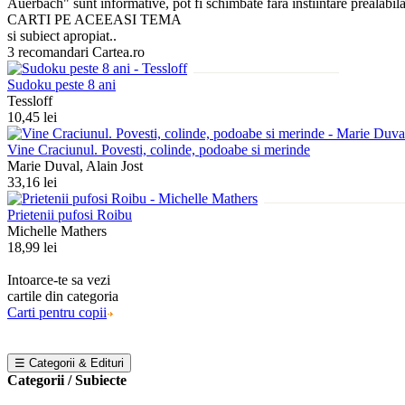
Auerbach" sunt informative, pot fi schimbate fara instiintare prealabila 
CARTI PE ACEEASI TEMA
si subiect apropiat..
3 recomandari Cartea.ro
Sudoku peste 8 ani
Tessloff
10,45 lei
Vine Craciunul. Povesti, colinde, podoabe si merinde
Marie Duval, Alain Jost
33,16 lei
Prietenii pufosi Roibu
Michelle Mathers
18,99 lei
Intoarce-te sa vezi
cartile din categoria
Carti pentru copii
☰ Categorii & Edituri
Categorii / Subiecte