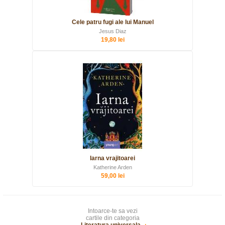
Cele patru fugi ale lui Manuel
Jesus Diaz
19,80 lei
Iarna vrajitoarei
Katherine Arden
59,00 lei
Intoarce-te sa vezi
cartile din categoria