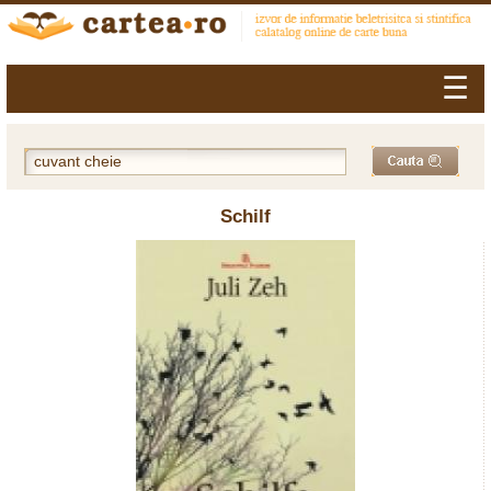
☰
Schilf