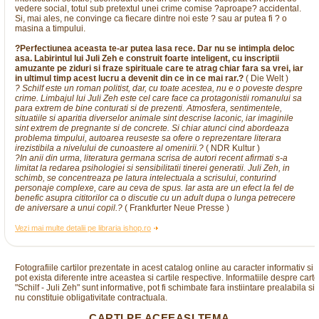
vedere social, totul sub pretextul unei crime comise ?aproape? accidental.
Si, mai ales, ne convinge ca fiecare dintre noi este ? sau ar putea fi ? o
masina a timpului.
?Perfectiunea aceasta te-ar putea lasa rece. Dar nu se intimpla deloc
asa. Labirintul lui Juli Zeh e construit foarte inteligent, cu inscriptii
amuzante pe ziduri si fraze spirituale care te atrag chiar fara sa vrei, iar
in ultimul timp acest lucru a devenit din ce in ce mai rar.?
( Die Welt )
? Schilf este un roman politist, dar, cu toate acestea, nu e o poveste despre
crime. Limbajul lui Juli Zeh este cel care face ca protagonistii romanului sa
para extrem de bine conturati si de prezenti. Atmosfera, sentimentele,
situatiile si aparitia diverselor animale sint descrise laconic, iar imaginile
sint extrem de pregnante si de concrete. Si chiar atunci cind abordeaza
problema timpului, autoarea reuseste sa ofere o reprezentare literara
irezistibila a nivelului de cunoastere al omenirii.?
( NDR Kultur )
?In anii din urma, literatura germana scrisa de autori recent afirmati s-a
limitat la redarea psihologiei si sensibilitatii tinerei generatii. Juli Zeh, in
schimb, se concentreaza pe latura intelectuala a scrisului, conturind
personaje complexe, care au ceva de spus. Iar asta are un efect la fel de
benefic asupra cititorilor ca o discutie cu un adult dupa o lunga petrecere
de aniversare a unui copil.?
( Frankfurter Neue Presse )
Vezi mai multe detalii pe libraria ishop.ro
Fotografiile cartilor prezentate in acest catalog online au caracter informativ si
pot exista diferente intre aceastea si cartile respective. Informatiile despre cart
"Schilf - Juli Zeh" sunt informative, pot fi schimbate fara instiintare prealabila si
nu constituie obligativitate contractuala.
CARTI PE ACEEASI TEMA