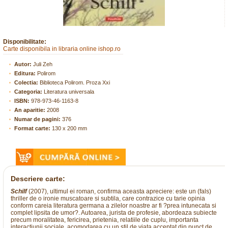
Disponibilitate:
Carte disponibila in libraria online ishop.ro
Autor:
Juli Zeh
Editura:
Polirom
Colectia:
Biblioteca Polirom. Proza Xxi
Categoria:
Literatura universala
ISBN:
978-973-46-1163-8
An aparitie:
2008
Numar de pagini:
376
Format carte:
130 x 200 mm
Descriere carte:
Schilf
(2007), ultimul ei roman, confirma aceasta apreciere: este un (fals)
thriller de o ironie muscatoare si subtila, care contrazice cu tarie opinia
conform careia literatura germana a zilelor noastre ar fi ?prea intunecata si
complet lipsita de umor?. Autoarea, jurista de profesie, abordeaza subiecte
precum moralitatea, fericirea, prietenia, relatiile de cuplu, importanta
interactiunii sociale, acomodarea cu un stil de viata acceptat din punct de