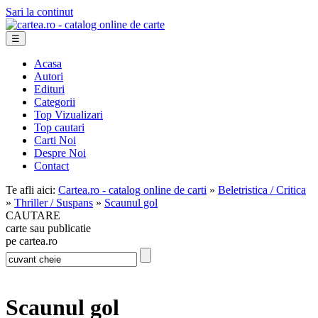
Sari la continut
☰
Acasa
Autori
Edituri
Categorii
Top Vizualizari
Top cautari
Carti Noi
Despre Noi
Contact
Te afli aici:
Cartea.ro - catalog online de carti
»
Beletristica / Critica
»
Thriller / Suspans
»
Scaunul gol
CAUTARE
carte sau publicatie
pe cartea.ro
Scaunul gol