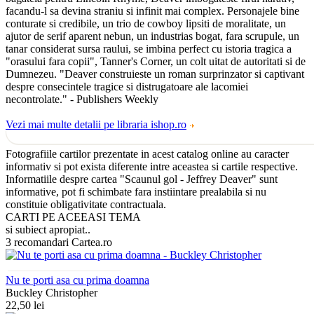
facandu-l sa devina straniu si infinit mai complex. Personajele bine
conturate si credibile, un trio de cowboy lipsiti de moralitate, un
ajutor de serif aparent nebun, un industrias bogat, fara scrupule, un
tanar considerat sursa raului, se imbina perfect cu istoria tragica a
"orasului fara copii", Tanner's Corner, un colt uitat de autoritati si de
Dumnezeu. "Deaver construieste un roman surprinzator si captivant
despre consecintele tragice si distrugatoare ale lacomiei
necontrolate." - Publishers Weekly
Vezi mai multe detalii pe libraria ishop.ro
Fotografiile cartilor prezentate in acest catalog online au caracter
informativ si pot exista diferente intre aceastea si cartile respective.
Informatiile despre cartea "Scaunul gol - Jeffrey Deaver" sunt
informative, pot fi schimbate fara instiintare prealabila si nu
constituie obligativitate contractuala.
CARTI PE ACEEASI TEMA
si subiect apropiat..
3 recomandari Cartea.ro
Nu te porti asa cu prima doamna
Buckley Christopher
22,50 lei