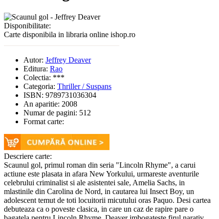
Disponibilitate:
Carte disponibila in libraria online ishop.ro
Autor:
Jeffrey Deaver
Editura:
Rao
Colectia:
***
Categoria:
Thriller / Suspans
ISBN:
9789731036304
An aparitie:
2008
Numar de pagini:
512
Format carte:
Descriere carte:
Scaunul gol, primul roman din seria "Lincoln Rhyme", a carui
actiune este plasata in afara New Yorkului, urmareste aventurile
celebrului criminalist si ale asistentei sale, Amelia Sachs, in
mlastinile din Carolina de Nord, in cautarea lui Insect Boy, un
adolescent temut de toti locuitorii micutului oras Paquo. Desi cartea
debuteaza ca o poveste clasica, in care un caz de rapire pare o
bagatela pentru Lincoln Rhyme, Deaver imbogateste firul narativ,