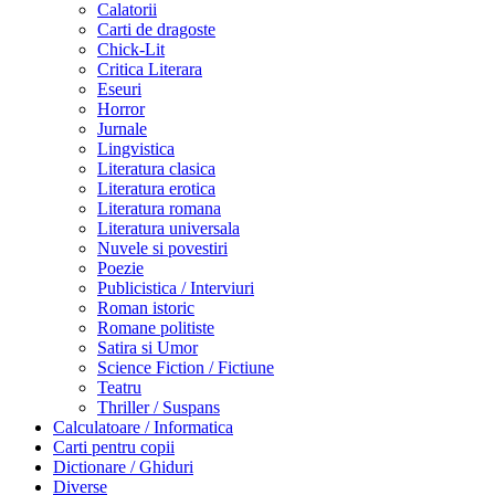
Calatorii
Carti de dragoste
Chick-Lit
Critica Literara
Eseuri
Horror
Jurnale
Lingvistica
Literatura clasica
Literatura erotica
Literatura romana
Literatura universala
Nuvele si povestiri
Poezie
Publicistica / Interviuri
Roman istoric
Romane politiste
Satira si Umor
Science Fiction / Fictiune
Teatru
Thriller / Suspans
Calculatoare / Informatica
Carti pentru copii
Dictionare / Ghiduri
Diverse