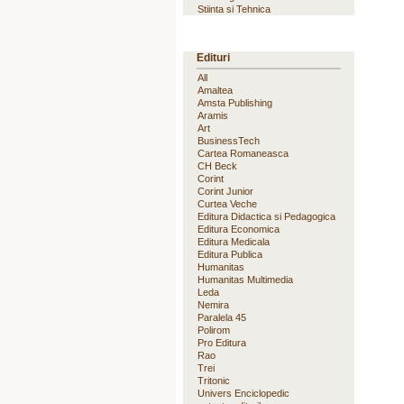
Stiinta si Tehnica
Edituri
All
Amaltea
Amsta Publishing
Aramis
Art
BusinessTech
Cartea Romaneasca
CH Beck
Corint
Corint Junior
Curtea Veche
Editura Didactica si Pedagogica
Editura Economica
Editura Medicala
Editura Publica
Humanitas
Humanitas Multimedia
Leda
Nemira
Paralela 45
Polirom
Pro Editura
Rao
Trei
Tritonic
Univers Enciclopedic