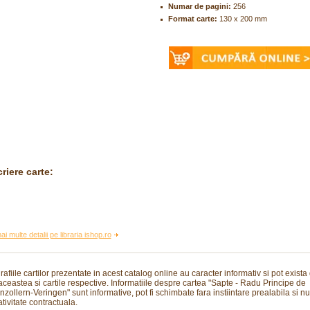
Numar de pagini:
256
Format carte:
130 x 200 mm
riere carte:
ai multe detalii pe libraria ishop.ro
rafiile cartilor prezentate in acest catalog online au caracter informativ si pot exista
 aceastea si cartile respective. Informatiile despre cartea "Sapte - Radu Principe de
zollern-Veringen" sunt informative, pot fi schimbate fara instiintare prealabila si nu
tivitate contractuala.