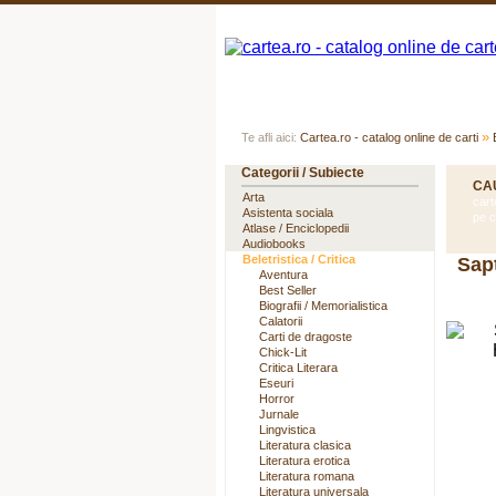
Acasa
Autori
Edituri
»
Te afli aici:
Cartea.ro - catalog online de carti
Categorii / Subiecte
CA
Arta
cart
Asistenta sociala
pe c
Atlase / Enciclopedii
Audiobooks
Beletristica / Critica
Sap
Aventura
Best Seller
Biografii / Memorialistica
Calatorii
Carti de dragoste
Chick-Lit
Critica Literara
Eseuri
Horror
Jurnale
Lingvistica
Literatura clasica
Literatura erotica
Literatura romana
Literatura universala