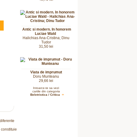
Antic si modern. In honorem
Luciae Wald
Halichias Ana-Cristina; Dinu
Tudor
31,50 lei
Viata de imprumut
Doru Munteanu
29,66 lei
Intoarce-te sa vezi
cartile din categoria
Beletristica / Critica
 diferente
 constituie