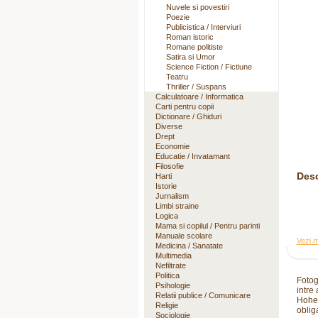
Nuvele si povestiri
Poezie
Publicistica / Interviuri
Roman istoric
Romane politiste
Satira si Umor
Science Fiction / Fictiune
Teatru
Thriller / Suspans
Calculatoare / Informatica
Carti pentru copii
Dictionare / Ghiduri
Diverse
Drept
Economie
Educatie / Invatamant
Filosofie
Desc
Harti
Istorie
Jurnalism
Limbi straine
Logica
Mama si copilul / Pentru parinti
Manuale scolare
Vezi m
Medicina / Sanatate
Multimedia
Nefiltrate
Politica
Fotog
Psihologie
intre
Relatii publice / Comunicare
Hohen
Religie
obliga
Sociologie