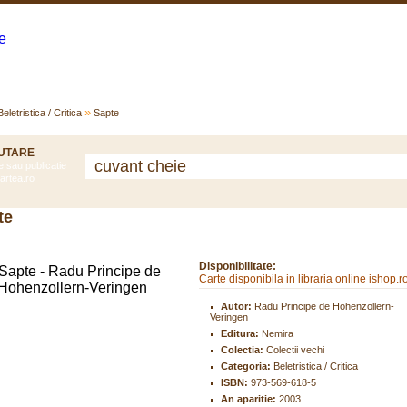
Categorii
Top Vizualizari
Top cautari
Carti Noi
»
Beletristica / Critica
Sapte
UTARE
e sau publicatie
artea.ro
te
Disponibilitate:
Carte disponibila in libraria online ishop.r
Autor:
Radu Principe de Hohenzollern-
Veringen
Editura:
Nemira
Colectia:
Colectii vechi
Categoria:
Beletristica / Critica
ISBN:
973-569-618-5
An aparitie:
2003