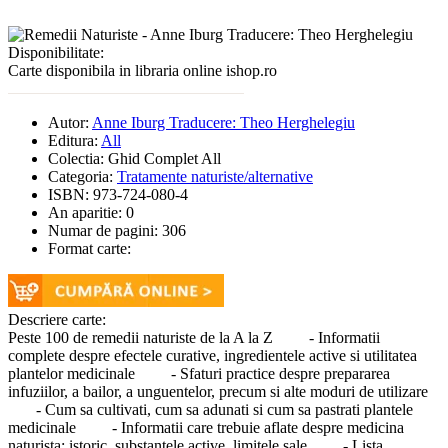
Disponibilitate:
Carte disponibila in libraria online ishop.ro
Autor:
Anne Iburg Traducere: Theo Herghelegiu
Editura:
All
Colectia:
Ghid Complet All
Categoria:
Tratamente naturiste/alternative
ISBN:
973-724-080-4
An aparitie:
0
Numar de pagini:
306
Format carte:
Descriere carte:
Peste 100 de remedii naturiste de la A la Z - Informatii
complete despre efectele curative, ingredientele active si utilitatea
plantelor medicinale - Sfaturi practice despre prepararea
infuziilor, a bailor, a unguentelor, precum si alte moduri de utilizare
- Cum sa cultivati, cum sa adunati si cum sa pastrati plantele
medicinale - Informatii care trebuie aflate despre medicina
naturista: istoric, substantele active, limitele sale - Lista