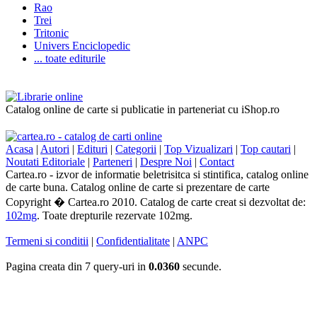
Rao
Trei
Tritonic
Univers Enciclopedic
... toate editurile
Catalog online de carte si publicatie in parteneriat cu iShop.ro
Acasa
|
Autori
|
Edituri
|
Categorii
|
Top Vizualizari
|
Top cautari
|
Noutati Editoriale
|
Parteneri
|
Despre Noi
|
Contact
Cartea.ro - izvor de informatie beletrisitca si stintifica, catalog online
de carte buna. Catalog online de carte si prezentare de carte
Copyright � Cartea.ro 2010. Catalog de carte creat si dezvoltat de:
102mg
. Toate drepturile rezervate 102mg.
Termeni si conditii
|
Confidentialitate
|
ANPC
Pagina creata din 7 query-uri in
0.0360
secunde.