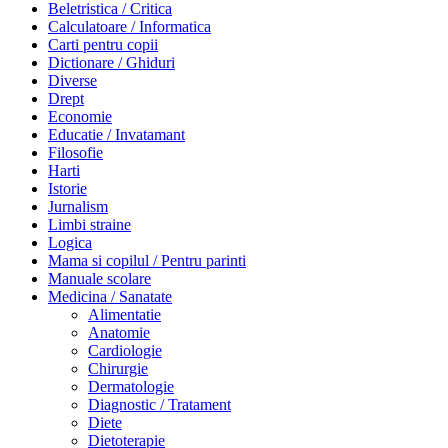
Beletristica / Critica
Calculatoare / Informatica
Carti pentru copii
Dictionare / Ghiduri
Diverse
Drept
Economie
Educatie / Invatamant
Filosofie
Harti
Istorie
Jurnalism
Limbi straine
Logica
Mama si copilul / Pentru parinti
Manuale scolare
Medicina / Sanatate
Alimentatie
Anatomie
Cardiologie
Chirurgie
Dermatologie
Diagnostic / Tratament
Diete
Dietoterapie