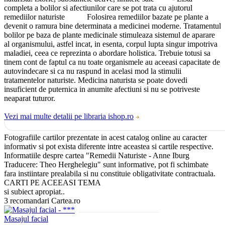
completa a bolilor si afectiunilor care se pot trata cu ajutorul
remediilor naturiste Folosirea remediilor bazate pe plante a
devenit o ramura bine determinata a medicinei moderne. Tratamentul
bolilor pe baza de plante medicinale stimuleaza sistemul de aparare
al organismului, astfel incat, in esenta, corpul lupta singur impotriva
maladiei, ceea ce reprezinta o abordare holistica. Trebuie totusi sa
tinem cont de faptul ca nu toate organismele au aceeasi capacitate de
autovindecare si ca nu raspund in acelasi mod la stimulii
tratamentelor naturiste. Medicina naturista se poate dovedi
insuficient de puternica in anumite afectiuni si nu se potriveste
neaparat tuturor.
Vezi mai multe detalii pe libraria ishop.ro
Fotografiile cartilor prezentate in acest catalog online au caracter
informativ si pot exista diferente intre aceastea si cartile respective.
Informatiile despre cartea "Remedii Naturiste - Anne Iburg
Traducere: Theo Herghelegiu" sunt informative, pot fi schimbate
fara instiintare prealabila si nu constituie obligativitate contractuala.
CARTI PE ACEEASI TEMA
si subiect apropiat..
3 recomandari Cartea.ro
Masajul facial