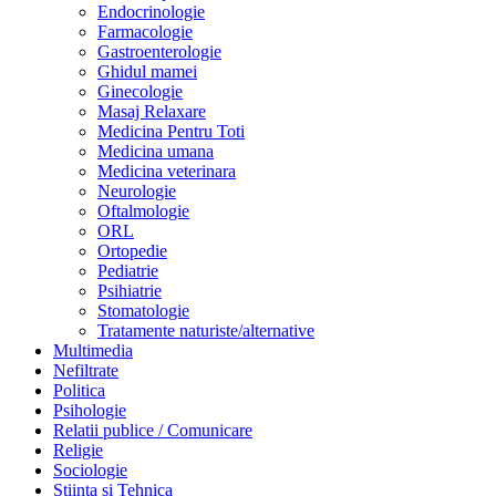
Endocrinologie
Farmacologie
Gastroenterologie
Ghidul mamei
Ginecologie
Masaj Relaxare
Medicina Pentru Toti
Medicina umana
Medicina veterinara
Neurologie
Oftalmologie
ORL
Ortopedie
Pediatrie
Psihiatrie
Stomatologie
Tratamente naturiste/alternative
Multimedia
Nefiltrate
Politica
Psihologie
Relatii publice / Comunicare
Religie
Sociologie
Stiinta si Tehnica