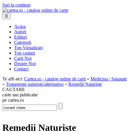
Sari la continut
☰
Acasa
Autori
Edituri
Categorii
Top Vizualizari
Top cautari
Carti Noi
Despre Noi
Contact
Te afli aici:
Cartea.ro - catalog online de carti
»
Medicina / Sanatate
»
Tratamente naturiste/alternative
»
Remedii Naturiste
CAUTARE
carte sau publicatie
pe cartea.ro
Remedii Naturiste