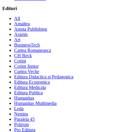
Edituri
All
Amaltea
Amsta Publishing
Aramis
Art
BusinessTech
Cartea Romaneasca
CH Beck
Corint
Corint Junior
Curtea Veche
Editura Didactica si Pedagogica
Editura Economica
Editura Medicala
Editura Publica
Humanitas
Humanitas Multimedia
Leda
Nemira
Paralela 45
Polirom
Pro Editura