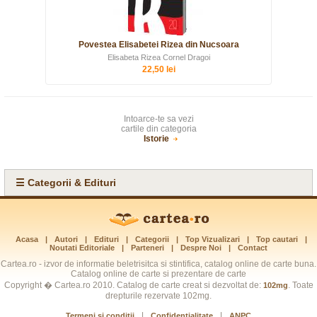
Povestea Elisabetei Rizea din Nucsoara
Elisabeta Rizea Cornel Dragoi
22,50 lei
Intoarce-te sa vezi
cartile din categoria
Istorie
☰ Categorii & Edituri
Acasa
|
Autori
|
Edituri
|
Categorii
|
Top Vizualizari
|
Top cautari
|
Noutati Editoriale
|
Parteneri
|
Despre Noi
|
Contact
Cartea.ro - izvor de informatie beletrisitca si stintifica, catalog online de carte buna.
Catalog online de carte si prezentare de carte
Copyright � Cartea.ro 2010. Catalog de carte creat si dezvoltat de:
. Toate
102mg
drepturile rezervate 102mg.
|
|
Termeni si conditii
Confidentialitate
ANPC