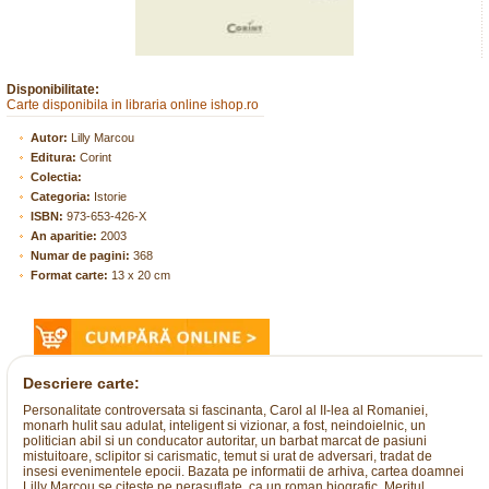
Disponibilitate:
Carte disponibila in libraria online ishop.ro
Autor:
Lilly Marcou
Editura:
Corint
Colectia:
Categoria:
Istorie
ISBN:
973-653-426-X
An aparitie:
2003
Numar de pagini:
368
Format carte:
13 x 20 cm
Descriere carte:
Personalitate controversata si fascinanta, Carol al II-lea al Romaniei,
monarh hulit sau adulat, inteligent si vizionar, a fost, neindoielnic, un
politician abil si un conducator autoritar, un barbat marcat de pasiuni
mistuitoare, sclipitor si carismatic, temut si urat de adversari, tradat de
insesi evenimentele epocii. Bazata pe informatii de arhiva, cartea doamnei
Lilly Marcou se citeste pe nerasuflate, ca un roman biografic. Meritul