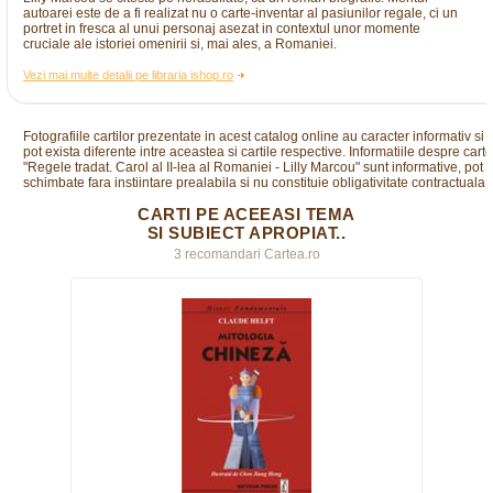
autoarei este de a fi realizat nu o carte-inventar al pasiunilor regale, ci un
portret in fresca al unui personaj asezat in contextul unor momente
cruciale ale istoriei omenirii si, mai ales, a Romaniei.
Vezi mai multe detalii pe libraria ishop.ro
Fotografiile cartilor prezentate in acest catalog online au caracter informativ si
pot exista diferente intre aceastea si cartile respective. Informatiile despre cart
"Regele tradat. Carol al II-lea al Romaniei - Lilly Marcou" sunt informative, pot fi
schimbate fara instiintare prealabila si nu constituie obligativitate contractuala.
CARTI PE ACEEASI TEMA
SI SUBIECT APROPIAT..
3 recomandari Cartea.ro