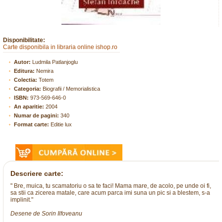
Disponibilitate:
Carte disponibila in libraria online ishop.ro
Autor:
Ludmila Patlanjoglu
Editura:
Nemira
Colectia:
Totem
Categoria:
Biografii / Memorialistica
ISBN:
973-569-646-0
An aparitie:
2004
Numar de pagini:
340
Format carte:
Editie lux
Descriere carte:
" Bre, muica, tu scamatoriu o sa te faci! Mama mare, de acolo, pe unde oi fi,
sa stii ca zicerea matale, care acum parca imi suna un pic si a blestem, s-a
implinit."
Desene de Sorin Ilfoveanu