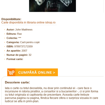
Disponibilitate:
Carte disponibila in libraria online ishop.ro
Autor:
John Matthews
Editura:
Rao
Colectia:
***
Categoria:
Carti pentru copii
ISBN:
9789737171559
An aparitie:
2007
Numar de pagini:
32
Format carte:
Descriere carte:
Iata o carte cu totul deosebita, nu doar prin continutul ei - care face o
incursiune in istoria piratilor, a corsarilor si a bucanierilor -, ci si prin forma
cu totul originala si captivanta de prezentare. Aceasta carte trebuie
parcursa pagina cu pagina, fiindca fiecare ofera o surpriza vizuala in care
ludicul se afla in prim-plan.