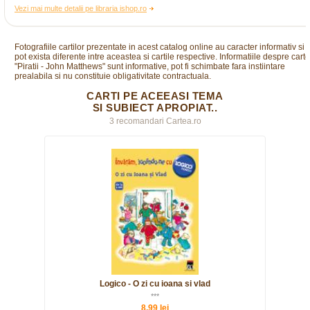
Vezi mai multe detalii pe libraria ishop.ro
Fotografiile cartilor prezentate in acest catalog online au caracter informativ si
pot exista diferente intre aceastea si cartile respective. Informatiile despre cart
"Piratii - John Matthews" sunt informative, pot fi schimbate fara instiintare
prealabila si nu constituie obligativitate contractuala.
CARTI PE ACEEASI TEMA
SI SUBIECT APROPIAT..
3 recomandari Cartea.ro
Logico - O zi cu ioana si vlad
***
8,99 lei