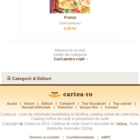
Frunza
Emil Garleanu
4,28 lei
Intoarce-te sa vezi
cartile din categoria
Carti pentru copii
☰ Categorii & Edituri
Acasa
|
Autori
|
Edituri
|
Categorii
|
Top Vizualizari
|
Top cautari
|
Noutati Editoriale
|
Parteneri
|
Despre Noi
|
Contact
Cartea.ro - izvor de informatie beletrisitca si stintifica, catalog online de carte buna.
Catalog online de carte si prezentare de carte
Copyright � Cartea.ro 2010. Catalog de carte creat si dezvoltat de:
. Toate
102mg
drepturile rezervate 102mg.
|
|
Termeni si conditii
Confidentialitate
ANPC