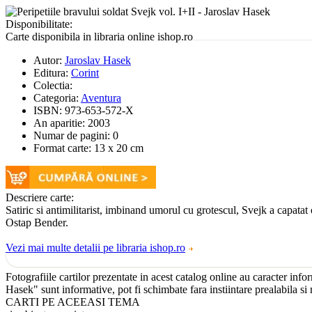
Disponibilitate:
Carte disponibila in libraria online ishop.ro
Autor:
Jaroslav Hasek
Editura:
Corint
Colectia:
Categoria:
Aventura
ISBN:
973-653-572-X
An aparitie:
2003
Numar de pagini:
0
Format carte:
13 x 20 cm
Descriere carte:
Satiric si antimilitarist, imbinand umorul cu grotescul, Svejk a capatat 
Ostap Bender.
Vezi mai multe detalii pe libraria ishop.ro
Fotografiile cartilor prezentate in acest catalog online au caracter infor
Hasek" sunt informative, pot fi schimbate fara instiintare prealabila si 
CARTI PE ACEEASI TEMA