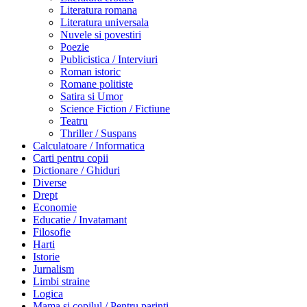
Literatura romana
Literatura universala
Nuvele si povestiri
Poezie
Publicistica / Interviuri
Roman istoric
Romane politiste
Satira si Umor
Science Fiction / Fictiune
Teatru
Thriller / Suspans
Calculatoare / Informatica
Carti pentru copii
Dictionare / Ghiduri
Diverse
Drept
Economie
Educatie / Invatamant
Filosofie
Harti
Istorie
Jurnalism
Limbi straine
Logica
Mama si copilul / Pentru parinti