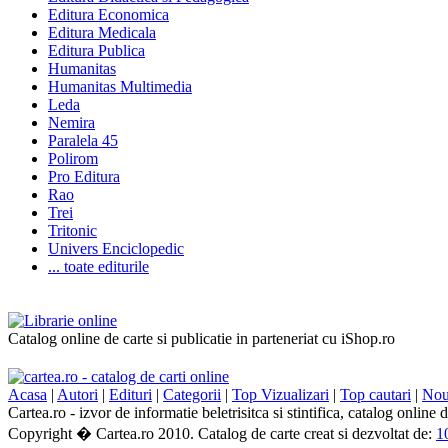
Editura Economica
Editura Medicala
Editura Publica
Humanitas
Humanitas Multimedia
Leda
Nemira
Paralela 45
Polirom
Pro Editura
Rao
Trei
Tritonic
Univers Enciclopedic
... toate editurile
Catalog online de carte si publicatie in parteneriat cu iShop.ro
Acasa
|
Autori
|
Edituri
|
Categorii
|
Top Vizualizari
|
Top cautari
|
Nout
Cartea.ro - izvor de informatie beletrisitca si stintifica, catalog online
Copyright � Cartea.ro 2010. Catalog de carte creat si dezvoltat de:
1