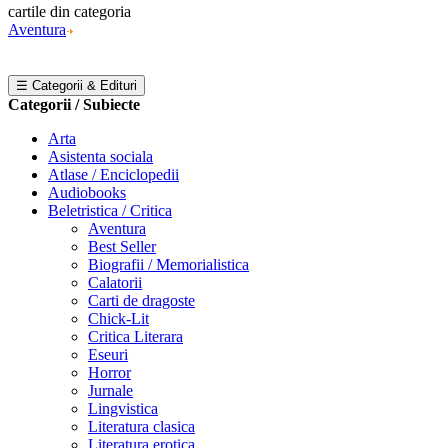
cartile din categoria
Aventura
☰ Categorii & Edituri
Categorii / Subiecte
Arta
Asistenta sociala
Atlase / Enciclopedii
Audiobooks
Beletristica / Critica
Aventura
Best Seller
Biografii / Memorialistica
Calatorii
Carti de dragoste
Chick-Lit
Critica Literara
Eseuri
Horror
Jurnale
Lingvistica
Literatura clasica
Literatura erotica