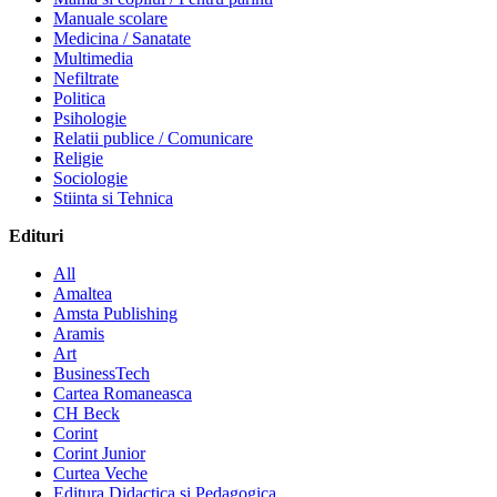
Manuale scolare
Medicina / Sanatate
Multimedia
Nefiltrate
Politica
Psihologie
Relatii publice / Comunicare
Religie
Sociologie
Stiinta si Tehnica
Edituri
All
Amaltea
Amsta Publishing
Aramis
Art
BusinessTech
Cartea Romaneasca
CH Beck
Corint
Corint Junior
Curtea Veche
Editura Didactica si Pedagogica