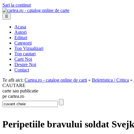
Sari la continut
☰
Acasa
Autori
Edituri
Categorii
Top Vizualizari
Top cautari
Carti Noi
Despre Noi
Contact
Te afli aici:
Cartea.ro - catalog online de carti
»
Beletristica / Critica
»
CAUTARE
carte sau publicatie
pe cartea.ro
Peripetiile bravului soldat Svejk