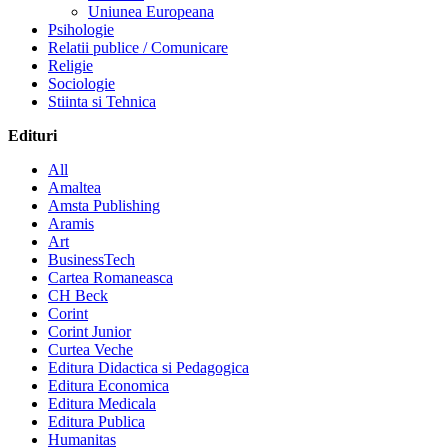
Uniunea Europeana
Psihologie
Relatii publice / Comunicare
Religie
Sociologie
Stiinta si Tehnica
Edituri
All
Amaltea
Amsta Publishing
Aramis
Art
BusinessTech
Cartea Romaneasca
CH Beck
Corint
Corint Junior
Curtea Veche
Editura Didactica si Pedagogica
Editura Economica
Editura Medicala
Editura Publica
Humanitas