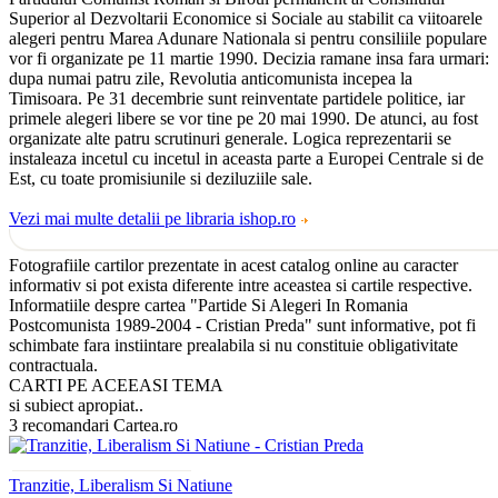
Superior al Dezvoltarii Economice si Sociale au stabilit ca viitoarele
alegeri pentru Marea Adunare Nationala si pentru consiliile populare
vor fi organizate pe 11 martie 1990. Decizia ramane insa fara urmari:
dupa numai patru zile, Revolutia anticomunista incepea la
Timisoara. Pe 31 decembrie sunt reinventate partidele politice, iar
primele alegeri libere se vor tine pe 20 mai 1990. De atunci, au fost
organizate alte patru scrutinuri generale. Logica reprezentarii se
instaleaza incetul cu incetul in aceasta parte a Europei Centrale si de
Est, cu toate promisiunile si deziluziile sale.
Vezi mai multe detalii pe libraria ishop.ro
Fotografiile cartilor prezentate in acest catalog online au caracter
informativ si pot exista diferente intre aceastea si cartile respective.
Informatiile despre cartea "Partide Si Alegeri In Romania
Postcomunista 1989-2004 - Cristian Preda" sunt informative, pot fi
schimbate fara instiintare prealabila si nu constituie obligativitate
contractuala.
CARTI PE ACEEASI TEMA
si subiect apropiat..
3 recomandari Cartea.ro
Tranzitie, Liberalism Si Natiune