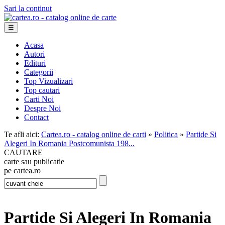
Sari la continut
☰
Acasa
Autori
Edituri
Categorii
Top Vizualizari
Top cautari
Carti Noi
Despre Noi
Contact
Te afli aici:
Cartea.ro - catalog online de carti
»
Politica
»
Partide Si
Alegeri In Romania Postcomunista 198...
CAUTARE
carte sau publicatie
pe cartea.ro
Partide Si Alegeri In Romania