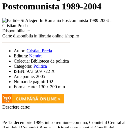
Postcomunista 1989-2004
Disponibilitate:
Carte disponibila in libraria online ishop.ro
Autor:
Cristian Preda
Editura:
Nemira
Colectia:
Biblioteca de politica
Categoria:
Politica
ISBN:
973-569-722-X
An aparitie:
2005
Numar de pagini:
192
Format carte:
130 x 200 mm
Descriere carte:
Pe 12 decembrie 1989, intr-o reuniune comuna, Comitetul Central al
Partidului Comunist Roman si Biroul permanent al Consiliului