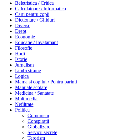
Beletristica / Critica
Calculatoare / Informatica
Carti pentru copii
Dictionare / Ghiduri
Diverse
Drept
Economie
Educatie / Invatamant
Filosofie
Harti
Istorie
Jurnalism
Limbi straine
Logica
Mama si copilul / Pentru parinti
Manuale scolare
Medicina / Sanatate
Multimedia
Nefiltrate
Politica
Comunism
Conspiratii
Globalizare
Servicii secrete
Terorism