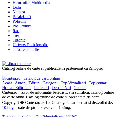
Humanitas Multimedia
Leda
Nemira
Paralela 45
Polirom
Pro Editura
Rao
Trei
Tritonic
Univers Enciclopedic
... toate editurile
Catalog online de carte si publicatie in parteneriat cu iShop.ro
Acasa
|
Autori
|
Edituri
|
Categorii
|
Top Vizualizari
|
Top cautari
|
Noutati Editoriale
|
Parteneri
|
Despre Noi
|
Contact
Cartea.ro - izvor de informatie beletrisitca si stintifica, catalog online
de carte buna. Catalog online de carte si prezentare de carte
Copyright � Cartea.ro 2010. Catalog de carte creat si dezvoltat de:
102mg
. Toate drepturile rezervate 102mg.
Termeni si conditii
|
Confidentialitate
|
ANPC