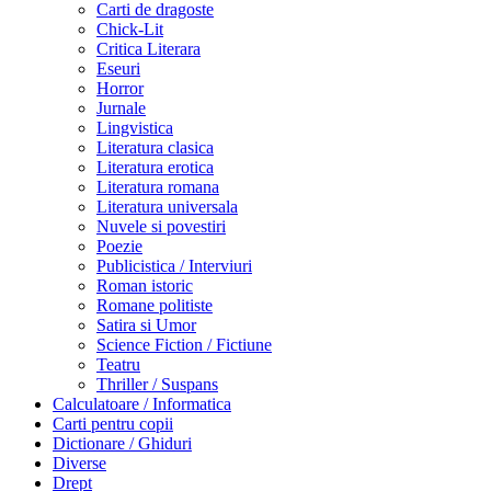
Carti de dragoste
Chick-Lit
Critica Literara
Eseuri
Horror
Jurnale
Lingvistica
Literatura clasica
Literatura erotica
Literatura romana
Literatura universala
Nuvele si povestiri
Poezie
Publicistica / Interviuri
Roman istoric
Romane politiste
Satira si Umor
Science Fiction / Fictiune
Teatru
Thriller / Suspans
Calculatoare / Informatica
Carti pentru copii
Dictionare / Ghiduri
Diverse
Drept