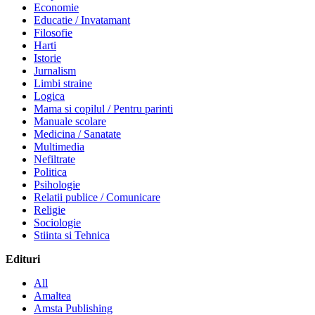
Economie
Educatie / Invatamant
Filosofie
Harti
Istorie
Jurnalism
Limbi straine
Logica
Mama si copilul / Pentru parinti
Manuale scolare
Medicina / Sanatate
Multimedia
Nefiltrate
Politica
Psihologie
Relatii publice / Comunicare
Religie
Sociologie
Stiinta si Tehnica
Edituri
All
Amaltea
Amsta Publishing