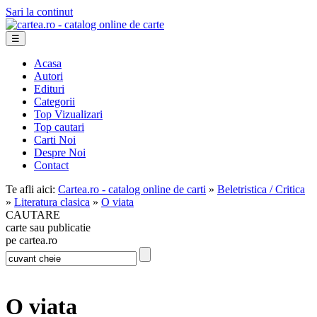
Sari la continut
☰
Acasa
Autori
Edituri
Categorii
Top Vizualizari
Top cautari
Carti Noi
Despre Noi
Contact
Te afli aici:
Cartea.ro - catalog online de carti
»
Beletristica / Critica
»
Literatura clasica
»
O viata
CAUTARE
carte sau publicatie
pe cartea.ro
O viata