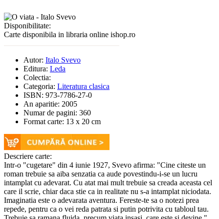
Disponibilitate:
Carte disponibila in libraria online ishop.ro
Autor:
Italo Svevo
Editura:
Leda
Colectia:
Categoria:
Literatura clasica
ISBN:
973-7786-27-0
An aparitie:
2005
Numar de pagini:
360
Format carte:
13 x 20 cm
Descriere carte:
Intr-o "cugetare" din 4 iunie 1927, Svevo afirma: "Ci­ne citeste un
roman trebuie sa aiba senzatia ca aude povestindu-i-se un lucru
intamplat cu adevarat. Cu atat mai mult trebuie sa creada aceasta cel
care il scrie, chiar daca stie ca in realitate nu s-a intamplat niciodata.
Ima­gi­natia este o adevarata aventura. Fereste-te sa o notezi prea
repede, pentru ca o vei reda patrata si putin potrivita cu tabloul tau.
Trebuie sa ramana fluida, precum viata insasi, care este si devine."