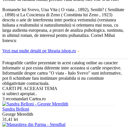
Romanele lui Svevo, Una Vita ( O viata , 1892), Senilit? ( Senilitate
, 1898) si La Coscienza di Zeno ( Constiinta lui Zeno , 1923)
descriu o arie de interferenta intre poetica ve­ri­smului (versiunea
italiana a realismului si natura­lis­­mului) si orientarea mai noua, cu
larga audienta euro­peana, a prozei de analiza psihologica, sustinuta,
in ultimul ro­man, de interesul pentru psihanaliza. Cornel Mihai
Ionescu
Vezi mai multe detalii pe libraria ishop.ro
Fotografiile cartilor prezentate in acest catalog online au caracter
informativ si pot exista diferente intre aceastea si cartile respective.
Informatiile despre cartea "O viata - Italo Svevo" sunt informative,
pot fi schimbate fara instiintare prealabila si nu constituie
obligativitate contractuala.
CARTI PE ACEEASI TEMA
si subiect apropiat..
3 recomandari Cartea.ro
Sandra Belloni
George Meredith
31,41 lei