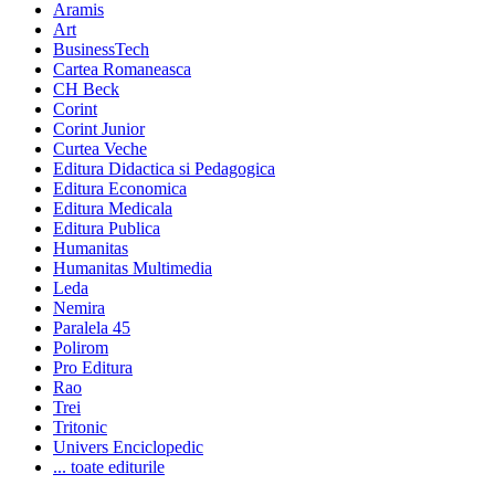
Aramis
Art
BusinessTech
Cartea Romaneasca
CH Beck
Corint
Corint Junior
Curtea Veche
Editura Didactica si Pedagogica
Editura Economica
Editura Medicala
Editura Publica
Humanitas
Humanitas Multimedia
Leda
Nemira
Paralela 45
Polirom
Pro Editura
Rao
Trei
Tritonic
Univers Enciclopedic
... toate editurile