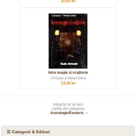
20,85 lei
Intre magie si vrajitorie
Christian & Miriam Dikol
13,30 lei
Intoarce-te sa vezi
cartile din categoria
Astrologie/Esoteric
☰ Categorii & Edituri