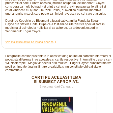
prescriptiilor sale. Printre acestea, muzica ocupa un loc important. Cayce
considera ca multi bolnavi - si printre cei mai gravi - puteau sa fie alinati si
chiar vindecati cu ajutorul muzicii. Totusi, el avertiza auditorii impotriva
unei anumite muzici, care poate sa i imbolnaveasca pe cei care o asculta.
Dorothee Koechlin de Bizemont a lucrat cativa ani la Fundatia Edgar
Cayce din Statele Unite. Dupa ce a fost ani de zile ziarista specializata in
medicina si psihologia holistica si ca astrolog, ea a devenit expert in
"fenomenul" Edgar Cayce.
Vezi mai multe detalii pe libraria ishop.ro
Fotografiile cartilor prezentate in acest catalog online au caracter informativ si
pot exista diferente intre aceastea si cartile respective. Informatiile despre cart
"Muzicoterapie - Magia vindecarii prin muzica - Edgar Cayce" sunt informative,
pot fi schimbate fara instiintare prealabila si nu constituie obligativitate
contractuala.
CARTI PE ACEEASI TEMA
SI SUBIECT APROPIAT..
3 recomandari Cartea.ro