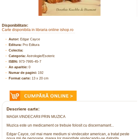
Disponibilitate:
Carte disponibila in libraria online ishop.ro
Autor:
Edgar Cayce
Editura:
Pro Editura
Colectia:
Categoria:
Astrologie/Esoteric
ISBN:
973-7995-45-7
An aparitie:
0
Numar de pagini:
192
Format carte:
13 x 20 cm
Descriere carte:
MAGIA VINDECARII PRIN MUZICA
Muzica este un medicament ce trebuie folosit cu discernamant...
Edgar Cayce, cel mai mare medium si vindecator american, a tratat peste
noua mii de persoane, marea lor majoritate vindecandu-se datorita