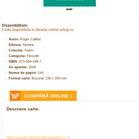
Disponibilitate:
Carte disponibila in libraria online ishop.ro
Autor:
Roger Caillois
Editura:
Nemira
Colectia:
Totem
Categoria:
Filosofie
ISBN:
973-569-438-7
An aparitie:
2000
Numar de pagini:
144
Format carte:
Buzunar 130 x 200 mm
Descriere carte:
Vezi mai multe detalii pe libraria ishop.ro