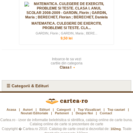
MATEMATICA. CULEGERE DE EXERCITII,
PROBLEME SI TESTE. CLA...
GARDIN, Florin ; GARDIN, Maria ; BERE...
9,50 lei
Intoarce-te sa vezi
cartile din categoria
Clasa I
☰ Categorii & Edituri
Acasa
|
Autori
|
Edituri
|
Categorii
|
Top Vizualizari
|
Top cautari
|
Noutati Editoriale
|
Parteneri
|
Despre Noi
|
Contact
Cartea.ro - izvor de informatie beletrisitca si stintifica, catalog online de carte buna.
Catalog online de carte si prezentare de carte
Copyright � Cartea.ro 2010. Catalog de carte creat si dezvoltat de:
. Toate
102mg