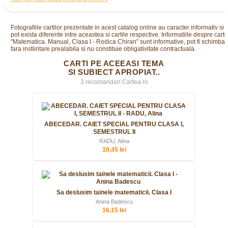
Fotografiile cartilor prezentate in acest catalog online au caracter informativ si
pot exista diferente intre aceastea si cartile respective. Informatiile despre cart
"Matematica. Manual, Clasa I - Rodica Chiran" sunt informative, pot fi schimbat
fara instiintare prealabila si nu constituie obligativitate contractuala.
CARTI PE ACEEASI TEMA
SI SUBIECT APROPIAT..
3 recomandari Cartea.ro
ABECEDAR. CAIET SPECIAL PENTRU CLASA I,
SEMESTRUL II
RADU, Alina
10,45 lei
Sa deslusim tainele matematicii. Clasa I
Anina Badescu
16,15 lei