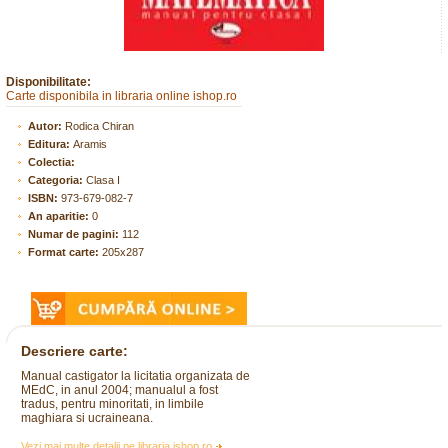
Disponibilitate:
Carte disponibila in libraria online ishop.ro
Autor:
Rodica Chiran
Editura:
Aramis
Colectia:
Categoria:
Clasa I
ISBN:
973-679-082-7
An aparitie:
0
Numar de pagini:
112
Format carte:
205x287
Descriere carte:
Manual castigator la licitatia organizata de
MEdC, in anul 2004; manualul a fost
tradus, pentru minoritati, in limbile
maghiara si ucraineana.
Vezi mai multe detalii pe libraria ishop.ro