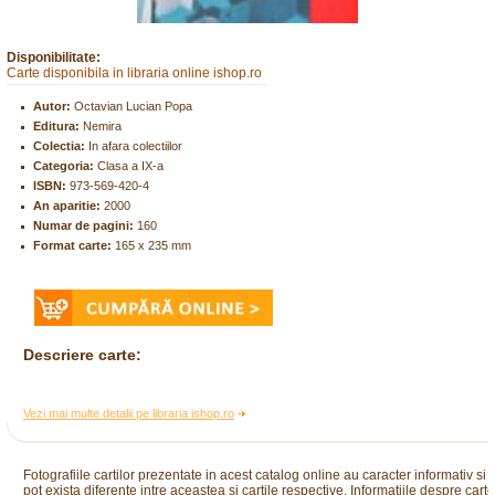
Disponibilitate:
Carte disponibila in libraria online ishop.ro
Autor:
Octavian Lucian Popa
Editura:
Nemira
Colectia:
In afara colectiilor
Categoria:
Clasa a IX-a
ISBN:
973-569-420-4
An aparitie:
2000
Numar de pagini:
160
Format carte:
165 x 235 mm
Descriere carte:
Vezi mai multe detalii pe libraria ishop.ro
Fotografiile cartilor prezentate in acest catalog online au caracter informativ si
pot exista diferente intre aceastea si cartile respective. Informatiile despre cart