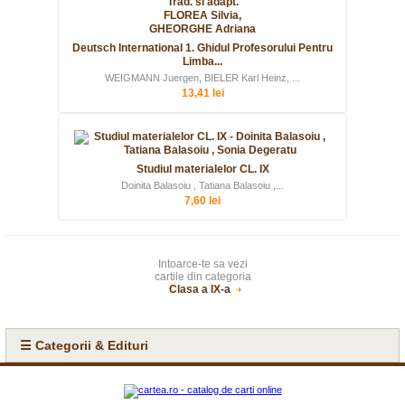
Deutsch International 1. Ghidul Profesorului Pentru
Limba...
WEIGMANN Juergen, BIELER Karl Heinz, ...
13,41 lei
Studiul materialelor CL. IX
Doinita Balasoiu , Tatiana Balasoiu ,...
7,60 lei
Intoarce-te sa vezi
cartile din categoria
Clasa a IX-a
☰ Categorii & Edituri