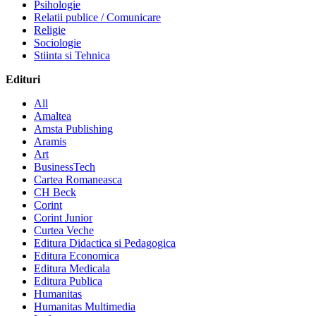
Psihologie
Relatii publice / Comunicare
Religie
Sociologie
Stiinta si Tehnica
Edituri
All
Amaltea
Amsta Publishing
Aramis
Art
BusinessTech
Cartea Romaneasca
CH Beck
Corint
Corint Junior
Curtea Veche
Editura Didactica si Pedagogica
Editura Economica
Editura Medicala
Editura Publica
Humanitas
Humanitas Multimedia