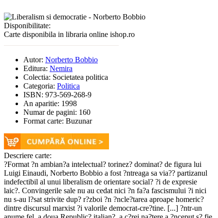
Disponibilitate:
Carte disponibila in libraria online ishop.ro
Autor:
Norberto Bobbio
Editura:
Nemira
Colectia:
Societatea politica
Categoria:
Politica
ISBN:
973-569-268-9
An aparitie:
1998
Numar de pagini:
160
Format carte:
Buzunar
Descriere carte:
?Format ?n ambian?a intelectual? torinez? dominat? de figura lui
Luigi Einaudi, Norberto Bobbio a fost ?ntreaga sa via?? partizanul
indefectibil al unui liberalism de orientare social? ?i de expresie
laic?. Convingerile sale nu au cedat nici ?n fa?a fascismului ?i nici
nu s-au l?sat strivite dup? r?zboi ?n ?ncle?tarea aproape homeric?
dintre discursul marxist ?i valorile democrat-cre?tine. [...] ?ntr-un
anume fel, a doua Republic? italian?, a c?rei na?tere a ?nceput s? fie