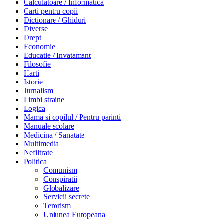
Calculatoare / Informatica
Carti pentru copii
Dictionare / Ghiduri
Diverse
Drept
Economie
Educatie / Invatamant
Filosofie
Harti
Istorie
Jurnalism
Limbi straine
Logica
Mama si copilul / Pentru parinti
Manuale scolare
Medicina / Sanatate
Multimedia
Nefiltrate
Politica
Comunism
Conspiratii
Globalizare
Servicii secrete
Terorism
Uniunea Europeana