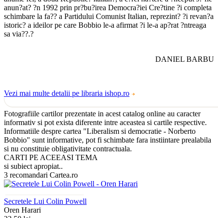
anun?at? ?n 1992 prin pr?bu?irea Democra?iei Cre?tine ?i completa
schimbare la fa?? a Partidului Comunist Italian, reprezint? ?i revan?a
istoric? a ideilor pe care Bobbio le-a afirmat ?i le-a ap?rat ?ntreaga
sa via??.?
DANIEL BARBU
Vezi mai multe detalii pe libraria ishop.ro
Fotografiile cartilor prezentate in acest catalog online au caracter
informativ si pot exista diferente intre aceastea si cartile respective.
Informatiile despre cartea "Liberalism si democratie - Norberto
Bobbio" sunt informative, pot fi schimbate fara instiintare prealabila
si nu constituie obligativitate contractuala.
CARTI PE ACEEASI TEMA
si subiect apropiat..
3 recomandari Cartea.ro
Secretele Lui Colin Powell
Oren Harari