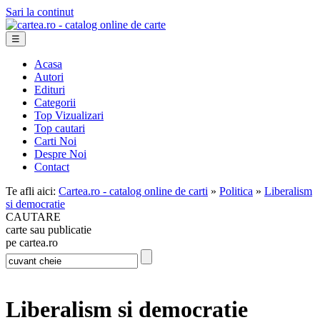
Sari la continut
☰
Acasa
Autori
Edituri
Categorii
Top Vizualizari
Top cautari
Carti Noi
Despre Noi
Contact
Te afli aici:
Cartea.ro - catalog online de carti
»
Politica
»
Liberalism
si democratie
CAUTARE
carte sau publicatie
pe cartea.ro
Liberalism si democratie