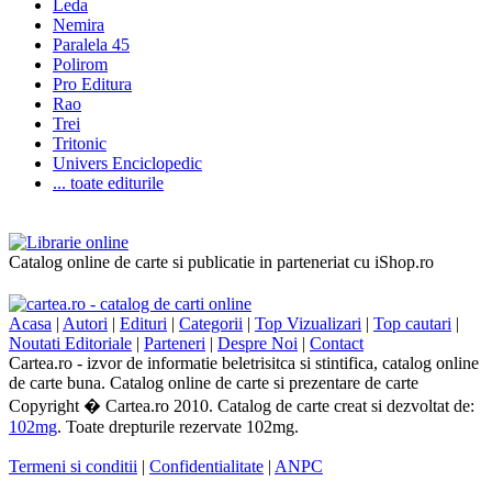
Leda
Nemira
Paralela 45
Polirom
Pro Editura
Rao
Trei
Tritonic
Univers Enciclopedic
... toate editurile
Catalog online de carte si publicatie in parteneriat cu iShop.ro
Acasa
|
Autori
|
Edituri
|
Categorii
|
Top Vizualizari
|
Top cautari
|
Noutati Editoriale
|
Parteneri
|
Despre Noi
|
Contact
Cartea.ro - izvor de informatie beletrisitca si stintifica, catalog online
de carte buna. Catalog online de carte si prezentare de carte
Copyright � Cartea.ro 2010. Catalog de carte creat si dezvoltat de:
102mg
. Toate drepturile rezervate 102mg.
Termeni si conditii
|
Confidentialitate
|
ANPC