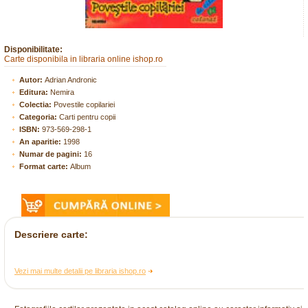
Disponibilitate:
Carte disponibila in libraria online ishop.ro
Autor:
Adrian Andronic
Editura:
Nemira
Colectia:
Povestile copilariei
Categoria:
Carti pentru copii
ISBN:
973-569-298-1
An aparitie:
1998
Numar de pagini:
16
Format carte:
Album
Descriere carte:
Vezi mai multe detalii pe libraria ishop.ro