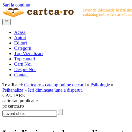
Sari la continut
☰
Acasa
Autori
Edituri
Categorii
Top Vizualizari
Top cautari
Carti Noi
Despre Noi
Contact
Te afli aici:
Cartea.ro - catalog online de carti
»
Psihologie
»
Psihanaliza
»
Ieri dimineata luna a disparut.
CAUTARE
carte sau publicatie
pe cartea.ro