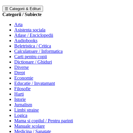
☰ Categorii & Edituri
Categorii / Subiecte
Arta
Asistenta sociala
Atlase / Enciclopedii
Audiobooks
Beletristica / Critica
Calculatoare / Informatica
Carti pentru copii
Dictionare / Ghiduri
Diverse
Drept
Economie
Educatie / Invatamant
Filosofie
Harti
Istorie
Jurnalism
Limbi straine
Logica
Mama si copilul / Pentru parinti
Manuale scolare
Medicina / Sanatate