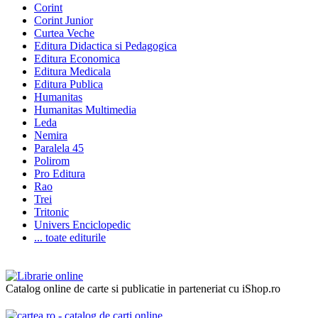
Corint
Corint Junior
Curtea Veche
Editura Didactica si Pedagogica
Editura Economica
Editura Medicala
Editura Publica
Humanitas
Humanitas Multimedia
Leda
Nemira
Paralela 45
Polirom
Pro Editura
Rao
Trei
Tritonic
Univers Enciclopedic
... toate editurile
Catalog online de carte si publicatie in parteneriat cu iShop.ro