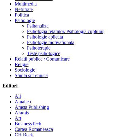
Multimedia
Nefiltrate
Politica
Psihologie
Psihanaliza
Psihologia relatiilor. Psihologia cuplului
Psihologie aplicata
Psihologie motivationala
Psihoterapie
Teste psihologice
Relatii publice / Comunicare
Religie
Sociologie
Stiinta si Tehnica
Edituri
All
Amaltea
Amsta Publishing
Aramis
Art
BusinessTech
Cartea Romaneasca
CH Beck