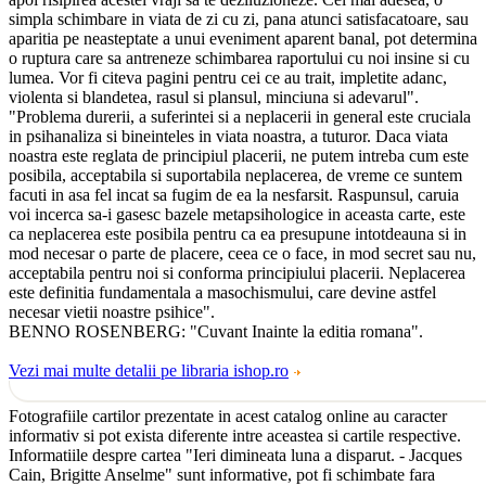
simpla schimbare in viata de zi cu zi, pana atunci satisfacatoare, sau
aparitia pe neasteptate a unui eveniment aparent banal, pot determina
o ruptura care sa antreneze schimbarea raportului cu noi insine si cu
lumea. Vor fi citeva pagini pentru cei ce au trait, impletite adanc,
violenta si blandetea, rasul si plansul, minciuna si adevarul".
"Problema durerii, a suferintei si a neplacerii in general este cruciala
in psihanaliza si bineinteles in viata noastra, a tuturor. Daca viata
noastra este reglata de principiul placerii, ne putem intreba cum este
posibila, acceptabila si suportabila neplacerea, de vreme ce suntem
facuti in asa fel incat sa fugim de ea la nesfarsit. Raspunsul, caruia
voi incerca sa-i gasesc bazele metapsihologice in aceasta carte, este
ca neplacerea este posibila pentru ca ea presupune intotdeauna si in
mod necesar o parte de placere, ceea ce o face, in mod secret sau nu,
acceptabila pentru noi si conforma principiului placerii. Neplacerea
este definitia fundamentala a masochismului, care devine astfel
necesar vietii noastre psihice".
BENNO ROSENBERG: "Cuvant Inainte la editia romana".
Vezi mai multe detalii pe libraria ishop.ro
Fotografiile cartilor prezentate in acest catalog online au caracter
informativ si pot exista diferente intre aceastea si cartile respective.
Informatiile despre cartea "Ieri dimineata luna a disparut. - Jacques
Cain, Brigitte Anselme" sunt informative, pot fi schimbate fara