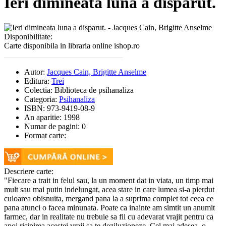
Ieri dimineata luna a disparut.
Disponibilitate:
Carte disponibila in libraria online ishop.ro
Autor:
Jacques Cain, Brigitte Anselme
Editura:
Trei
Colectia:
Biblioteca de psihanaliza
Categoria:
Psihanaliza
ISBN:
973-9419-08-9
An aparitie:
1998
Numar de pagini:
0
Format carte:
Descriere carte:
"Fiecare a trait in felul sau, la un moment dat in viata, un timp mai
mult sau mai putin indelungat, acea stare in care lumea si-a pierdut
culoarea obisnuita, mergand pana la a suprima complet tot ceea ce
pana atunci o facea minunata. Poate ca inainte am simtit un anumit
farmec, dar in realitate nu trebuie sa fii cu adevarat vrajit pentru ca
apoi risipirea acestei vraji sa te deziluzioneze. Cel mai adesea, o