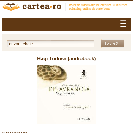
☰
Hagi Tudose (audiobook)