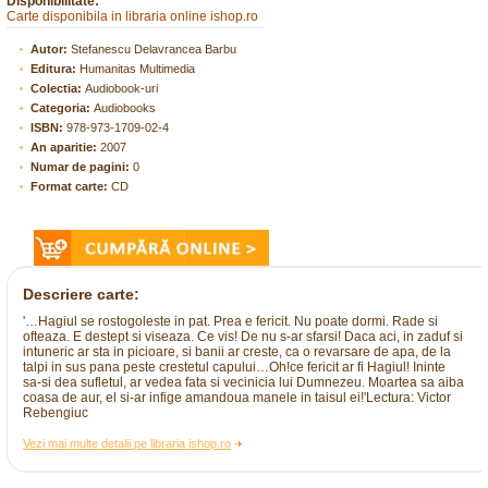
Disponibilitate:
Carte disponibila in libraria online ishop.ro
Autor:
Stefanescu Delavrancea Barbu
Editura:
Humanitas Multimedia
Colectia:
Audiobook-uri
Categoria:
Audiobooks
ISBN:
978-973-1709-02-4
An aparitie:
2007
Numar de pagini:
0
Format carte:
CD
Descriere carte:
'…Hagiul se rostogoleste in pat. Prea e fericit. Nu poate dormi. Rade si
ofteaza. E destept si viseaza. Ce vis! De nu s-ar sfarsi! Daca aci, in zaduf si
intuneric ar sta in picioare, si banii ar creste, ca o revarsare de apa, de la
talpi in sus pana peste crestetul capului…Oh!ce fericit ar fi Hagiul! Ininte
sa-si dea sufletul, ar vedea fata si vecinicia lui Dumnezeu. Moartea sa aiba
coasa de aur, el si-ar infige amandoua manele in taisul ei!'Lectura: Victor
Rebengiuc
Vezi mai multe detalii pe libraria ishop.ro