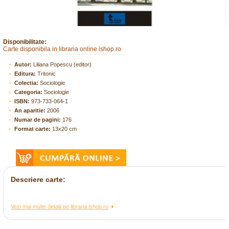
Disponibilitate:
Carte disponibila in libraria online ishop.ro
Autor:
Liliana Popescu (editor)
Editura:
Tritonic
Colectia:
Sociologie
Categoria:
Sociologie
ISBN:
973-733-064-1
An aparitie:
2006
Numar de pagini:
176
Format carte:
13x20 cm
Descriere carte:
Vezi mai multe detalii pe libraria ishop.ro