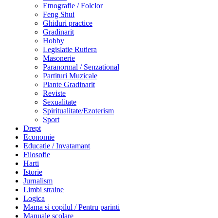
Etnografie / Folclor
Feng Shui
Ghiduri practice
Gradinarit
Hobby
Legislatie Rutiera
Masonerie
Paranormal / Senzational
Partituri Muzicale
Plante Gradinarit
Reviste
Sexualitate
Spiritualitate/Ezoterism
Sport
Drept
Economie
Educatie / Invatamant
Filosofie
Harti
Istorie
Jurnalism
Limbi straine
Logica
Mama si copilul / Pentru parinti
Manuale scolare