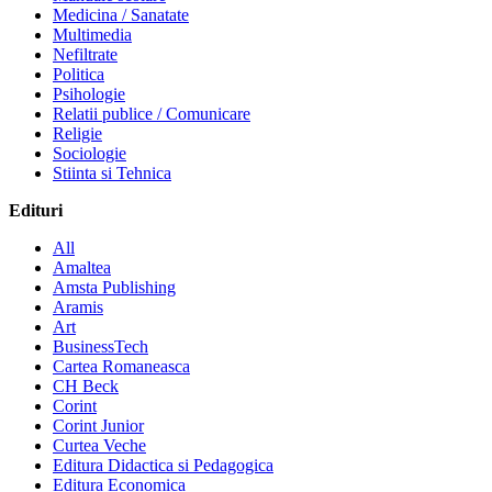
Medicina / Sanatate
Multimedia
Nefiltrate
Politica
Psihologie
Relatii publice / Comunicare
Religie
Sociologie
Stiinta si Tehnica
Edituri
All
Amaltea
Amsta Publishing
Aramis
Art
BusinessTech
Cartea Romaneasca
CH Beck
Corint
Corint Junior
Curtea Veche
Editura Didactica si Pedagogica
Editura Economica