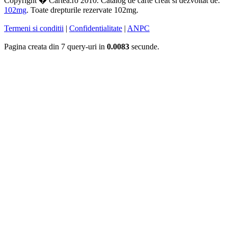
Copyright � Cartea.ro 2010. Catalog de carte creat si dezvoltat de:
102mg
. Toate drepturile rezervate 102mg.
Termeni si conditii
|
Confidentialitate
|
ANPC
Pagina creata din 7 query-uri in
0.0083
secunde.