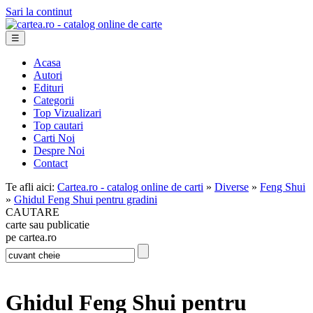
Sari la continut
☰
Acasa
Autori
Edituri
Categorii
Top Vizualizari
Top cautari
Carti Noi
Despre Noi
Contact
Te afli aici:
Cartea.ro - catalog online de carti
»
Diverse
»
Feng Shui
»
Ghidul Feng Shui pentru gradini
CAUTARE
carte sau publicatie
pe cartea.ro
Ghidul Feng Shui pentru