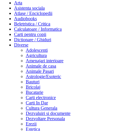
Arta
Asistenta sociala
Atlase / Enciclopedii
Audiobooks
Beletristica / Critica
Calculatoare / Informatica
Carti pentru copii
Dictionare / Ghiduri
Diverse
Adolescenti
Agricultura
Amenajari interioare
Animale de casa
Animale Pasari
Astrologie/Esoteric
Bauturi
Bricolaj
Bucatarie
Carti electronice
Carti In Dar
Cultura Generala
Dezvaluiri si documente
Dezvoltare Personala
Erezii
Estetica