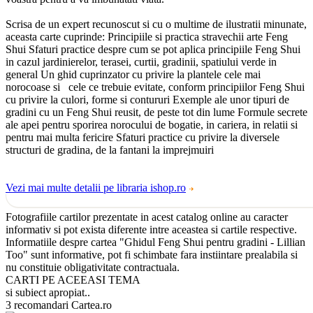
Scrisa de un expert recunoscut si cu o multime de ilustratii minunate,
aceasta carte cuprinde: Principiile si practica stravechii arte Feng
Shui Sfaturi practice despre cum se pot aplica principiile Feng Shui
in cazul jardinierelor, terasei, curtii, gradinii, spatiului verde in
general Un ghid cuprinzator cu privire la plantele cele mai
norocoase si cele ce trebuie evitate, conform principiilor Feng Shui
cu privire la culori, forme si contururi Exemple ale unor tipuri de
gradini cu un Feng Shui reusit, de peste tot din lume Formule secrete
ale apei pentru sporirea norocului de bogatie, in cariera, in relatii si
pentru mai multa fericire Sfaturi practice cu privire la diversele
structuri de gradina, de la fantani la imprejmuiri
Vezi mai multe detalii pe libraria ishop.ro
Fotografiile cartilor prezentate in acest catalog online au caracter
informativ si pot exista diferente intre aceastea si cartile respective.
Informatiile despre cartea "Ghidul Feng Shui pentru gradini - Lillian
Too" sunt informative, pot fi schimbate fara instiintare prealabila si
nu constituie obligativitate contractuala.
CARTI PE ACEEASI TEMA
si subiect apropiat..
3 recomandari Cartea.ro