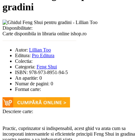
gradini
Disponibilitate:
Carte disponibila in libraria online ishop.ro
Autor:
Lillian Too
Editura:
Pro Editura
Colectia:
Categoria:
Feng Shui
ISBN:
978-973-8951-94-5
An aparitie:
0
Numar de pagini:
0
Format carte:
Descriere carte:
Practic, cuprinzator si indispensabil, acest ghid va arata cum sa
incorporati interesantele si eficientele principii Feng Shui in gradina
voastra pentru a va imbunatati viata.