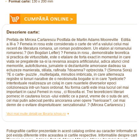
Format carte:
130 x 200 mm
Descriere carte:
Prefata de Mircea Cartarescu Postfata de Martin Adams Mooreville Editia
a III-a ? Femeia in rosu este considerata o carte de virf a valului celui mai
recent de literatura romana, un roman postmodern. Un etalon al romanului
romanesc.? (Ion Bogdan Lefter) ? Femeia in rosu , demonstratie teoretica
si practica de virtuozitate, este o etalare de forta exact in momentul in care
viata se pregateste sa-si ia revansa asupra artificialului, adica atunci cind
memoriile, autofictiunea, jurnalele si dezlantuirile amoroase dadeau sa
ecluzeze manierata, stilata, rafinata ?doamna? optzecista.? (Simona Sora)
?E o carte- puzzle , multietajata, minutios imbricata, in care alterneaza
registre si tonuri narative de o neobisnuita bogatie si in care ?peticele?
intertextuale realizeaza un colaj in care nuantele diverselor epoci
colizioneaza intr-un haos ordonat. Nu forma cartii este insa lucrul cel mai
important in cazul Femeii in rosu , ci filosofia ei. Trei teoreticieni literari
pornesc in cautarea locus -ului estetic ce a parut, vreme de o suta de ani,
cel mai putin adecvat pentru ancorarea unei opere ?serioase?, cel mai
demn de o evitare dispretuitoare: senzationalul .? (Mircea Cartarescu )
Vezi mai multe detalii pe libraria ishop.ro
Fotografiile cartilor prezentate in acest catalog online au caracter informativ si
pot exista diferente intre aceastea si cartile respective. Informatiile despre cart