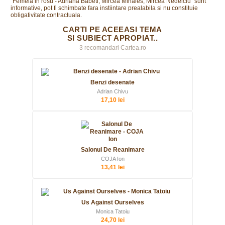
"Femeia in rosu - Adriana Babeti, Mircea Mihaies, Mircea Nedelciu" sunt
informative, pot fi schimbate fara instiintare prealabila si nu constituie
obligativitate contractuala.
CARTI PE ACEEASI TEMA
SI SUBIECT APROPIAT..
3 recomandari Cartea.ro
Benzi desenate
Adrian Chivu
17,10 lei
Salonul De Reanimare
COJA Ion
13,41 lei
Us Against Ourselves
Monica Tatoiu
24,70 lei