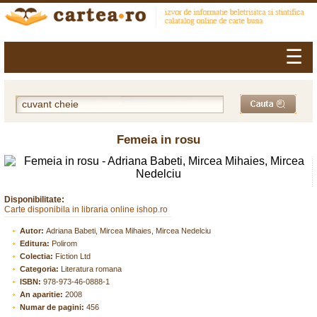
☰
Femeia in rosu
Disponibilitate:
Carte disponibila in libraria online ishop.ro
Autor:
Adriana Babeti, Mircea Mihaies, Mircea Nedelciu
Editura:
Polirom
Colectia:
Fiction Ltd
Categoria:
Literatura romana
ISBN:
978-973-46-0888-1
An aparitie:
2008
Numar de pagini:
456