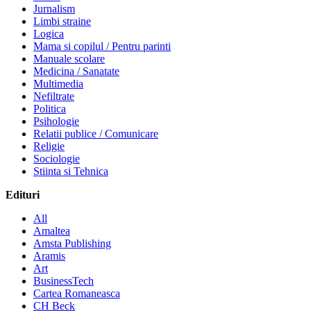
Jurnalism
Limbi straine
Logica
Mama si copilul / Pentru parinti
Manuale scolare
Medicina / Sanatate
Multimedia
Nefiltrate
Politica
Psihologie
Relatii publice / Comunicare
Religie
Sociologie
Stiinta si Tehnica
Edituri
All
Amaltea
Amsta Publishing
Aramis
Art
BusinessTech
Cartea Romaneasca
CH Beck