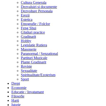
Cultura Generala
Dezvaluiri si documente
Dezvoltare Personala
Erezii
Estetica
Etnografie / Folclor
Feng Shui
Ghiduri practice
Gradinarit
Hobby
Legislatie Rutiera
Masonerie
Paranormal / Senzational
Partituri Muzicale
Plante Gradinarit
Reviste
Sexualitate
Spiritualitate/Ezoterism
Sport
Drept
Economie
Educatie / Invatamant
Filosofie
Harti
Istorie