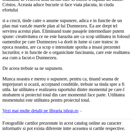
Cristos. Aceasta aduce bucurie si face viata placuta, in ciuda
efortului
si a crucii, tinde catre o anume supunere, adica e in functie de un
plan mai vast,de marele plan al lui Dumnezeu. Ea are drept tel
servirea acestui plan. Eliminand toate pasajele intermediare putem
spune: creativitatea ce ne este harazita are ca scop utilitatea in folosul
oamenilor pe care Dumnezeu i-a dorit in lume si care traiesc in
epoca noastra, are ca scop o intensitate sporita a insasi prezentei
lucrurilor, e in functie de o organicitate fascinanta, care este realitatea
asa cum a facut-o Dumnezeu.
De aceea trebuie sa ne supunem.
Munca noastra e mereu o supunere, pentru ca, tinand seama de
imprejurari si ocazii, acceptand conditiile, trebuie sa tinda spre a fi
utila. Iar utilitatea e realizarea raportului dintre momentul pe care-l
strabatem si proiectul total din care momentul face parte. Utilitatea
momentului este utilitatea pentru proiectul total.
Vezi mai multe detalii pe libraria ishop.ro
Fotografiile cartilor prezentate in acest catalog online au caracter
informativ si pot exista diferente intre aceastea si cartile respective.