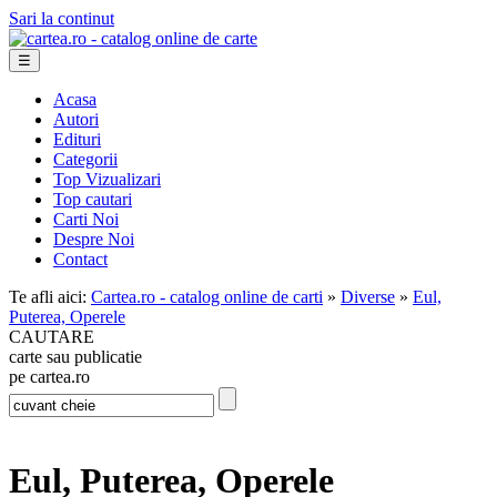
Sari la continut
☰
Acasa
Autori
Edituri
Categorii
Top Vizualizari
Top cautari
Carti Noi
Despre Noi
Contact
Te afli aici:
Cartea.ro - catalog online de carti
»
Diverse
»
Eul,
Puterea, Operele
CAUTARE
carte sau publicatie
pe cartea.ro
Eul, Puterea, Operele