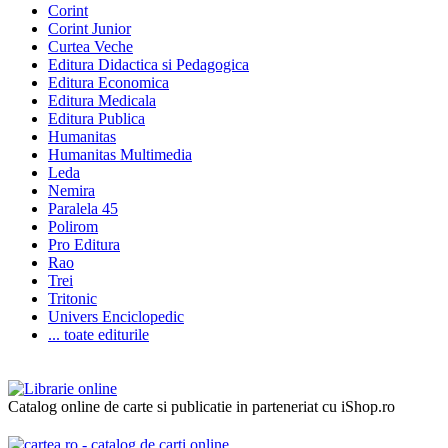
Corint
Corint Junior
Curtea Veche
Editura Didactica si Pedagogica
Editura Economica
Editura Medicala
Editura Publica
Humanitas
Humanitas Multimedia
Leda
Nemira
Paralela 45
Polirom
Pro Editura
Rao
Trei
Tritonic
Univers Enciclopedic
... toate editurile
Catalog online de carte si publicatie in parteneriat cu iShop.ro