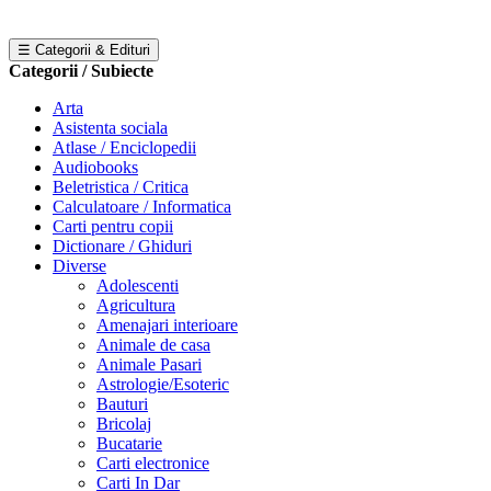
☰ Categorii & Edituri
Categorii / Subiecte
Arta
Asistenta sociala
Atlase / Enciclopedii
Audiobooks
Beletristica / Critica
Calculatoare / Informatica
Carti pentru copii
Dictionare / Ghiduri
Diverse
Adolescenti
Agricultura
Amenajari interioare
Animale de casa
Animale Pasari
Astrologie/Esoteric
Bauturi
Bricolaj
Bucatarie
Carti electronice
Carti In Dar