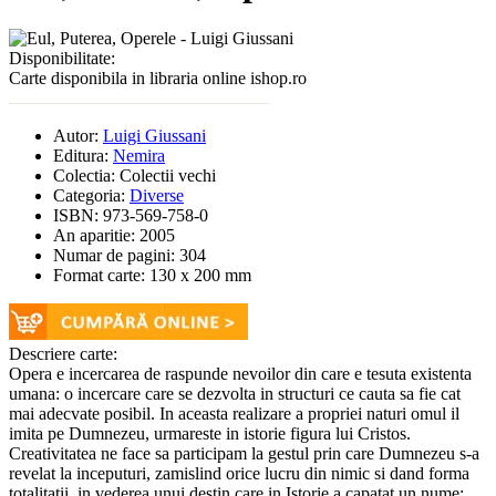
Disponibilitate:
Carte disponibila in libraria online ishop.ro
Autor:
Luigi Giussani
Editura:
Nemira
Colectia:
Colectii vechi
Categoria:
Diverse
ISBN:
973-569-758-0
An aparitie:
2005
Numar de pagini:
304
Format carte:
130 x 200 mm
Descriere carte:
Opera e incercarea de raspunde nevoilor din care e tesuta existenta
umana: o incercare care se dezvolta in structuri ce cauta sa fie cat
mai adecvate posibil. In aceasta realizare a propriei naturi omul il
imita pe Dumnezeu, urmareste in istorie figura lui Cristos.
Creativitatea ne face sa participam la gestul prin care Dumnezeu s-a
revelat la inceputuri, zamislind orice lucru din nimic si dand forma
totalitatii, in vederea unui destin care in Istorie a capatat un nume: