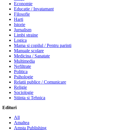
Economie
Educatie / Invatamant
Filosofie
Harti
Istorie
Jurnalism
Limbi straine
Logica
Mama si copilul / Pentru parinti
Manuale scolare
Medicina / Sanatate
Multimedia
Nefiltrate
Politica
Psihologie
Relatii publice / Comunicare
Religie
Sociologie
Stiinta si Tehnica
Edituri
All
Amaltea
Amsta Publishing