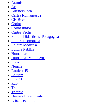
Aramis
Art
BusinessTech
Cartea Romaneasca
CH Beck
Corint
Corint Junior
Curtea Veche
Editura Didactica si Pedagogica
Editura Economica
Editura Medicala
Editura Publica
Humanitas
Humanitas Multimedia
Leda
Nemira
Paralela 45
Polirom
Pro Editura
Rao
Trei
Tritonic
Univers Enciclopedic
... toate editurile