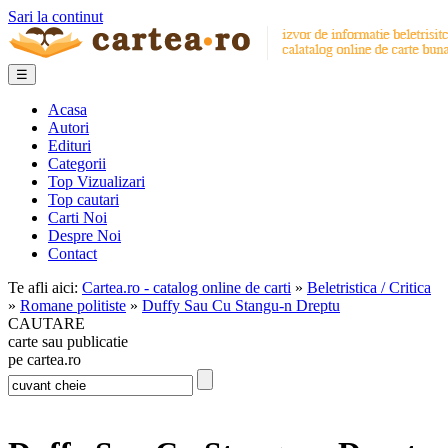
Sari la continut
☰
Acasa
Autori
Edituri
Categorii
Top Vizualizari
Top cautari
Carti Noi
Despre Noi
Contact
Te afli aici:
Cartea.ro - catalog online de carti
»
Beletristica / Critica
»
Romane politiste
»
Duffy Sau Cu Stangu-n Dreptu
CAUTARE
carte sau publicatie
pe cartea.ro