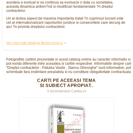
acesteia a evoluat si va continua sa evolueze o data cu societatea,
aceasta dinamica antren?nd si modificari fundamentale ?n dreptul
contractelor.
Un al doilea aspect de maxima importanta tratat ?n cuprinsul lucrarii este
cel al internationalizarii raporturilor juridice si consecintele care decurg de
aici ?n privinta dreptului contractelor.
Vezi mai multe detalii pe libraria ishop.ro
Fotografiile cartilor prezentate in acest catalog online au caracter informativ si
pot exista diferente intre aceastea si cartile respective. Informatiile despre cart
"Dreptul contractelor - Patulea Vasile , Stancu Gheorghe" sunt informative, pot f
schimbate fara instiintare prealabila si nu constituie obligativitate contractuala.
CARTI PE ACEEASI TEMA
SI SUBIECT APROPIAT..
3 recomandari Cartea.ro